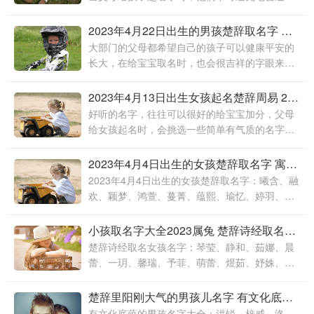
一些困难，无论是在发音和单词组合上，还是在
选择名字的意义上。毕竟，孩子是父母的孩子
2023年4月22日出生的男孩楚辞取名字 寓意花的名字
大部门的父母都希望自己的孩子可以健康平安的
长大，在给宝宝取名时，也会很吉祥的字眼来取
名。在中国都讲究大吉大利，一个吉祥的名字可
以给予孩子带来更多的好运。也能将父母对孩子
2023年4月13日出生女孩起名楚辞周易 2023年出生的兔宝宝取名大全
的爱
好听的名字，往往可以很好的给宝宝加分，父母
给女孩起名时，会挑选一些简单有气质的名字，
这样的名字可以给他人留下好印象，简单也好
记，更有助于人际交友。给女孩起名，父母也可
2023年4月4日出生的女孩楚辞取名字 寓意一生衣食无忧的名字
以从培养女孩性格的方面出发
2023年4月4日出生的女孩楚辞取名字：曦含、融
欢、颖梦、鸿萱、蔓菁、蕴熙、瑜忆、婷羽、思
依、星媛、鸿琳、佳家、逸蓉、钰睿、佳畅、潇
雪、舒翰、霈琼、宸帆
小孩取名字大全2023属兔 楚辞诗经取名女孩名字
楚辞诗经取名女孩名字：琴莹、静和、茹娜、晨
蕾、一玥、馨瑞、予菲、萌蕾、煜茹、妤姝、心
萍、蓝菲、贝妤、菲羽、岚羽、艺漫、芊莹、俊
妤、娴琼、韵静、禹菲、如玥
楚辞里阳刚大气的男孩儿名字 有文化底蕴的男孩名字大全
有文化底蕴的男孩名字大全：洪锐、梓威、洛