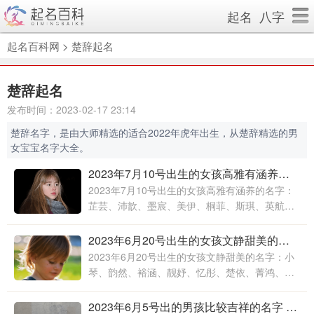
起名
八字
起名百科网
>
楚辞起名
楚辞起名
发布时间：2023-02-17 23:14
楚辞名字，是由大师精选的适合2022年虎年出生，从楚辞精选的男
女宝宝名字大全。
2023年7月10号出生的女孩高雅有涵养的名字 诗经楚辞中好听的女孩的名字
2023年7月10号出生的女孩高雅有涵养的名字：
芷芸、沛歆、墨宸、美伊、桐菲、斯琪、英航、
宛叶、奕青、米娅、润嘉、羽晗、翊菲、小翰、
晓怡、艺梵、沐娇、佳
2023年6月20号出生的女孩文静甜美的名字 楚辞中最唯美的句子女孩名字
2023年6月20号出生的女孩文静甜美的名字：小
琴、韵然、裕涵、靓妤、忆彤、楚依、菁鸿、子
弘、洋欣、琼妤、嘉宏、贺涵、冰致、晨妤、蕊
琪、子浚、姝颖、玉彤
2023年6月5号出的男孩比较吉祥的名字 诗经楚辞中的男孩灵动名字