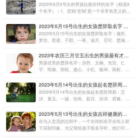
2023年6月5号出的男孩比较吉祥的名字（精选9
个名字）：1、宏锦“宏锦”是一个非常有意义的宝
宝名字，其中“宏”意为广大、宽阔，代表着未来
宝宝的前途无限；“锦”则是绚丽多彩、富有变化
2023年5月15号出生的女孩楚辞取名字 兔宝宝男孩女孩取名大全2023款
2023年5月15号出生的女孩楚辞取名字：逸忻、
梦浩、奕霜、子郡、一苒、淑月、贝可、楚瀚、
钰婕、晓诺、柔柔、惠馨、香玉、萱妤、妍雅、
紫芯、逸莎、童娅、涵
2023年农历三月廿五出生的男孩最有才华的名字 男孩优美的楚辞名字
男孩优美的楚辞名字：洪胜、文楠、光浩、仁
宇、明康、雨暄、惠心、小忆、敬坤、雨析、睿
锋、伊航、荣盛、冰颜、宏雨、皓航、奕俊、祥
景、楷熙、贝涵、康泉、秋灵、
2023年5月14号出生的女孩起名楚辞周易 兔宝宝女孩名字2023年名字大全
2023年5月14号出生的女孩起名楚辞周易：芷
汐、曼玉、一骏、怡冉、茹月、亦淳、君雅、轩
羽、思皓、芷悦、佳洛、小熙、亦君、潇若、茹
仪、嘉音、安晴、凡雯、
2023年5月13号出生的女孩吉祥健康的名字 女孩优美的楚辞名字
在与人交流的过程中，一个吉祥的名字会给人留
下深刻印象。当父母给孩子取名字时，他们可以
选择一个有良好含义的名字。这样的名字会给孩