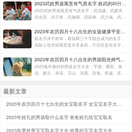
子的出生到结束，贯穿孩子的一生
2023武姓男孩寓意有气质名字 姓武的叫什么名字
2023武姓男孩寓意有气质名字：武清越、武建涛、
武永昌、武子善、武逸桐、武辰林、武少涵、武月
桐、武梓橙、武进平、武云志、武红伟、武梓栎、
武一纯、武润洁、
2023年农历四月十八出生的女孩健康平安的名字 兔年出生适合女孩子的名字
取名字并不简单，看似两三个字组合成为的名字，
实际上包含的寓意是非常多的，不仅仅是在名字的
文字组合搭配方面，对于名字的内在含义方面也有
着不一样的寓意，一个名字究竟取的好不好
2023年农历四月十八出生的男孩阳光帅气的名字 2023兔年最好的男孩名字大全
2023兔年最好的男孩名字大全：宇源、重阳、泉
浩、建云、承诺、玉山、浩禹、容逸、煜诚、若
天、融凯、溢涵、德权、书远、沐霜、登峰、洪
睿、紫瑞、坚兵、如含、
最新文章
2023年农历四月十七出生的女宝取名字 女宝宝名字大全2023属兔
2023年姓孔的男孩取什么名字 爸爸姓孔给宝宝取名
2023年覃姓男宝宝取名字大全 姓覃的宝宝名字大全