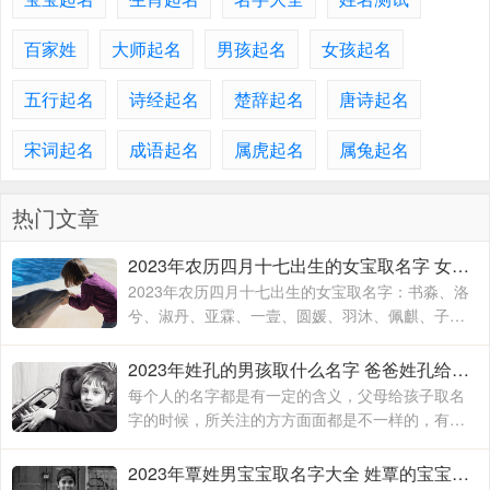
百家姓
大师起名
男孩起名
女孩起名
五行起名
诗经起名
楚辞起名
唐诗起名
宋词起名
成语起名
属虎起名
属兔起名
热门文章
2023年农历四月十七出生的女宝取名字 女宝宝名字大全2023属兔
2023年农历四月十七出生的女宝取名字：书淼、洛
兮、淑丹、亚霖、一壹、圆媛、羽沐、佩麒、子
卉、冰馨、伶瑶、青霖、翠云、雯雨、可菡、宸
佑、书玮、彤晴、禾木
2023年姓孔的男孩取什么名字 爸爸姓孔给宝宝取名
每个人的名字都是有一定的含义，父母给孩子取名
字的时候，所关注的方方面面都是不一样的，有的
时候就算是同名同姓的人，相信所展现出来的寓意
也是有所不同的，这主要要看父母对于孩子的期待
2023年覃姓男宝宝取名字大全 姓覃的宝宝名字大全