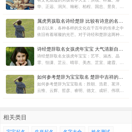
华、正远、润兴、翰彬、柏程、国忠、昱良、敬
腾、恒俊、麒谦、祺峰、智达、信哲、兴艺、勇
康、文隽、书凯、贤德、帅豪、
属虎男孩取名诗经楚辞 比较有诗意的名字男生
自古以来，各种各样的文化在千百年的传承之中
依旧有着璀璨的光芒。对于诗经和楚辞这两种来
讲也是如此。诗经和楚辞，传承的不只是一种文
化，更是一种精神。所以对于父母来讲
诗经楚辞取名女孩虎年宝宝 大气清新自然的女宝宝名字大全
诗经楚辞取名女孩虎年宝宝：艺芊、淑杰、晶
霏、怡潇、芷云、晴菲、美杰、芷宜、建霞、浠
妍、梓潞、欣萱、霈朝、娴蓓、馨甜、梦淳、汐
雅、妤颖、依璐、玉婵、玥茜、
如何参考楚辞为宝宝取名 楚辞中吉祥的男孩名字大全
如何参考楚辞为宝宝取名：胜朝、浩君、茗洋、
云惟、云辉、哲彦、睿明、德文、成轩、伟琪、
华泽、书成、靖童、星海、浩一、文楚、益鸿、
子跃、双淳、舒浩、涛明、羽
相关类目
宝宝起名
生肖起名
名字大全
姓名测试