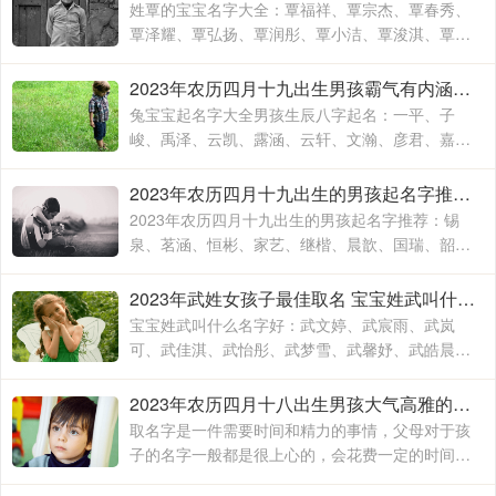
和要求
姓覃的宝宝名字大全：覃福祥、覃宗杰、覃春秀、
覃泽耀、覃弘扬、覃润彤、覃小洁、覃浚淇、覃炳
坤、覃玉阳、覃宗宝、覃兴隆、覃天予、覃欣君、
覃瑞源、覃吉米、覃熙
2023年农历四月十九出生男孩霸气有内涵的名字 兔宝宝起名字大全男孩生辰八字起名
兔宝宝起名字大全男孩生辰八字起名：一平、子
峻、禹泽、云凯、露涵、云轩、文瀚、彦君、嘉
林、霄云、子栋、亦心、梓玉、洛伊、宸溪、浩
明、沐一、浚泽、智豪、鑫磊
2023年农历四月十九出生的男孩起名字推荐 兔年男孩名字2023年名字大全
2023年农历四月十九出生的男孩起名字推荐：锡
泉、茗涵、恒彬、家艺、继楷、晨歆、国瑞、韶
涵、融淳、道明、一惟、智铭、佳洛、奕谨、君
然、明杨、冠泽、晓锋、
2023年武姓女孩子最佳取名 宝宝姓武叫什么名字好
宝宝姓武叫什么名字好：武文婷、武宸雨、武岚
可、武佳淇、武怡彤、武梦雪、武馨妤、武皓晨、
武楚妍、武子懿、武宸羽、武思敏、武梓榆、武思
诺、武奕君、武涵雨、武
2023年农历四月十八出生男孩大气高雅的名字 2023年男孩姓名大全
取名字是一件需要时间和精力的事情，父母对于孩
子的名字一般都是很上心的，会花费一定的时间和
精力去取，毕竟不出意外的话，一个名字会伴随孩