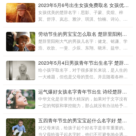
子带来很多好处。一些父母也会把对孩子的爱融
2023年5月6号出生女孩免费取名 女孩优美的楚辞名字
入孩子的名字中
女孩优美的楚辞名字：思影、子蒙、奕煊、梓
萁、舒淳、岚志、雅汐、琪淇、怡楠、诗沁、弘
睿、润宁、雯溪、子艳、蕊艳、熙芮、语皓、红
玲、潇澜、妤晨、颐丹、睿琛、
劳动节生的男宝宝怎么取名 楚辞里阳刚大气的男孩儿名字
楚辞里阳刚大气的男孩儿名字：健龙、铭谦、学
浩、欢歆、一斐、少辰、东翔、晓禾、益华、若
峰、仁辉、诗恬、均杰、泉鑫、家聪、云容、亦
淼、亦森、雨熹、彦汝、庆涵
2023年5月4日男孩青年节出生名字 楚辞里阳刚大气的男孩儿名字
给小孩字取名字，对于很多家长来说，是人生的
一大难题，但也是父母的责任。并且随着各种数
据的显示和分享，父母们更不会随意给小孩取名
字。尤其是给男孩子取名字，因为男孩长大后
运气爆好女孩名字青年节出生 诗经楚辞小清新女孩名字
中华文化是非常博大精深的，如果对于文字没有
一定的驾驭和掌控能力，那么就没有办法给予孩
子一个好的名字，对于父母来说如果没有一定的
文学素养，就没有办法给予孩子一个好名字
五四青年节生的男宝宝起什么名字好 楚辞中儒雅诗意男孩子名字
对父母来说，给孩子起个好名字是非常重要的。
当父母给孩子起名字时，他们不可避免地会遇到