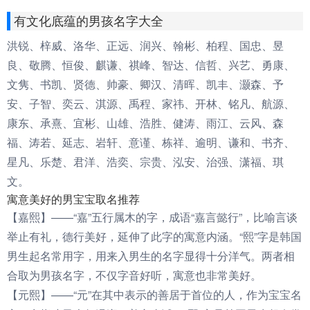
有文化底蕴的男孩名字大全
洪锐、梓威、洛华、正远、润兴、翰彬、柏程、国忠、昱
良、敬腾、恒俊、麒谦、祺峰、智达、信哲、兴艺、勇康、
文隽、书凯、贤德、帅豪、卿汉、清晖、凯丰、灏森、予
安、子智、奕云、淇源、禹程、家祎、开林、铭凡、航源、
康东、承熹、宜彬、山雄、浩胜、健涛、雨江、云风、森
福、涛若、延志、岩轩、意谨、栋祥、逾明、谦和、书齐、
星凡、乐楚、君洋、浩奕、宗贵、泓安、治强、潇福、琪
文。
寓意美好的男宝宝取名推荐
【嘉熙】——“嘉”五行属木的字，成语“嘉言懿行”，比喻言谈
举止有礼，德行美好，延伸了此字的寓意内涵。“熙”字是韩国
男生起名常用字，用来入男生的名字显得十分洋气。两者相
合取为男孩名字，不仅字音好听，寓意也非常美好。
【元熙】——“元”在其中表示的善居于首位的人，作为宝宝名