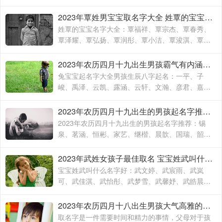
时候就算是同名同姓的人，相信所展现出来的寓意
也是有所不同的，这主要要看父母对于孩子的期待
2023年覃姓男宝宝取名字大全 姓覃的宝宝名字大全
和要求
姓覃的宝宝名字大全：覃福祥、覃宗杰、覃春秀、
覃泽耀、覃弘扬、覃润彤、覃小洁、覃浚淇、覃炳
坤、覃玉阳、覃宗宝、覃兴隆、覃天予、覃欣君、
覃瑞源、覃吉米、覃熙
2023年农历四月十九出生男孩霸气有内涵的名字 兔宝宝起名字大全男孩生辰八字起名
兔宝宝起名字大全男孩生辰八字起名：一平、子
峻、禹泽、云凯、露涵、云轩、文瀚、彦君、嘉
林、霄云、子栋、亦心、梓玉、洛伊、宸溪、浩
明、沐一、浚泽、智豪、鑫磊
2023年农历四月十九出生的男孩起名字推荐 兔年男孩名字2023年名字大全
2023年农历四月十九出生的男孩起名字推荐：锡
泉、茗涵、恒彬、家艺、继楷、晨歆、国瑞、韶
涵、融淳、道明、一惟、智铭、佳洛、奕谨、君
然、明杨、冠泽、晓锋、
2023年武姓女孩子最佳取名 宝宝姓武叫什么名字好
宝宝姓武叫什么名字好：武文婷、武宸雨、武岚
可、武佳淇、武怡彤、武梦雪、武馨妤、武皓晨、
武楚妍、武子懿、武宸羽、武思敏、武梓榆、武思
诺、武奕君、武涵雨、武
2023年农历四月十八出生男孩大气高雅的名字 2023年男孩姓名大全
取名字是一件需要时间和精力的事情，父母对于孩