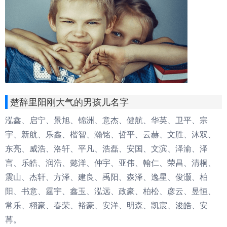
楚辞里阳刚大气的男孩儿名字
泓鑫、启宁、景旭、锦洲、意杰、健航、华英、卫平、宗
宇、新航、乐鑫、楷智、瀚铭、哲平、云赫、文胜、沐双、
东亮、威浩、洛轩、平凡、浩磊、安国、文滨、泽渝、泽
言、乐皓、润浩、懿洋、仲宇、亚伟、翰仁、荣昌、清桐、
震山、杰轩、方泽、建良、禹阳、森泽、逸星、俊灏、柏
阳、书意、霆宇、鑫玉、泓远、政豪、柏松、彦云、昱恒、
常乐、栩豪、春荣、裕豪、安洋、明森、凯宸、浚皓、安
苒。