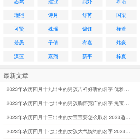
志斌
建业
韵妤
希语
瑾熙
诗月
舒苒
国梁
可贤
姝瑶
锦钰
槿萱
若愚
子倩
宥嘉
炜豪
潇蓝
嘉翔
新平
梓夏
最新文章
2023年农历四月十九出生的男孩吉祥好听的名字 优雅的兔男宝宝名字大全
2023年农历四月十七出生的男孩胸怀宽广的名字 兔宝宝起名字大全男孩生辰八字起名
2023年农历四月十三出生的女宝宝要怎么取名 2023适合属兔的女孩宝宝名字大全
2023年农历四月十七出生的女孩大气婉约的名字 2023兔年宝宝女孩子取名字大全