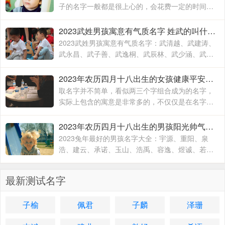
子的名字一般都是很上心的，会花费一定的时间和
精力去取，毕竟不出意外的话，一个名字会伴随孩
子的出生到结束，贯穿孩子的一生
2023武姓男孩寓意有气质名字 姓武的叫什么名字
2023武姓男孩寓意有气质名字：武清越、武建涛、
武永昌、武子善、武逸桐、武辰林、武少涵、武月
桐、武梓橙、武进平、武云志、武红伟、武梓栎、
武一纯、武润洁、
2023年农历四月十八出生的女孩健康平安的名字 兔年出生适合女孩子的名字
取名字并不简单，看似两三个字组合成为的名字，
实际上包含的寓意是非常多的，不仅仅是在名字的
文字组合搭配方面，对于名字的内在含义方面也有
着不一样的寓意，一个名字究竟取的好不好
2023年农历四月十八出生的男孩阳光帅气的名字 2023兔年最好的男孩名字大全
2023兔年最好的男孩名字大全：宇源、重阳、泉
浩、建云、承诺、玉山、浩禹、容逸、煜诚、若
天、融凯、溢涵、德权、书远、沐霜、登峰、洪
睿、紫瑞、坚兵、如含、
最新测试名字
子榆
佩君
子麟
泽珊