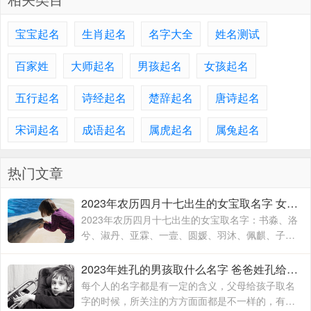
宝宝起名
生肖起名
名字大全
姓名测试
百家姓
大师起名
男孩起名
女孩起名
五行起名
诗经起名
楚辞起名
唐诗起名
宋词起名
成语起名
属虎起名
属兔起名
热门文章
2023年农历四月十七出生的女宝取名字 女宝宝名字大全2023属兔
2023年农历四月十七出生的女宝取名字：书淼、洛
兮、淑丹、亚霖、一壹、圆媛、羽沐、佩麒、子
卉、冰馨、伶瑶、青霖、翠云、雯雨、可菡、宸
佑、书玮、彤晴、禾木
2023年姓孔的男孩取什么名字 爸爸姓孔给宝宝取名
每个人的名字都是有一定的含义，父母给孩子取名
字的时候，所关注的方方面面都是不一样的，有的