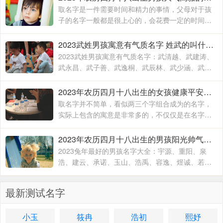
取名字是一件需要时间和精力的事情，父母对于孩
子的名字一般都是很上心的，会花费一定的时间和
精力去取，毕竟不出意外的话，一个名字会伴随孩
子的出生到结束，贯穿孩子的一生
2023武姓男孩寓意有气质名字 姓武的叫什么名字
2023武姓男孩寓意有气质名字：武清越、武建涛、
武永昌、武子善、武逸桐、武辰林、武少涵、武月
桐、武梓橙、武进平、武云志、武红伟、武梓栎、
武一纯、武润洁、
2023年农历四月十八出生的女孩健康平安的名字 兔年出生适合女孩子的名字
取名字并不简单，看似两三个字组合成为的名字，
实际上包含的寓意是非常多的，不仅仅是在名字的
文字组合搭配方面，对于名字的内在含义方面也有
着不一样的寓意，一个名字究竟取的好不好
2023年农历四月十八出生的男孩阳光帅气的名字 2023兔年最好的男孩名字大全
2023兔年最好的男孩名字大全：宇源、重阳、泉
浩、建云、承诺、玉山、浩禹、容逸、煜诚、若
天、融凯、溢涵、德权、书远、沐霜、登峰、洪
睿、紫瑞、坚兵、如含、
最新测试名字
小玉
筱冉
浩初
熙妤