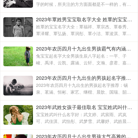
字的时候，所关注的方方面面都是不一样的，有的
时候就算是同名同姓的人，相信所展现出来的寓意
也是有所不同的，这主要要看父母对于孩子的期待
2023年覃姓男宝宝取名字大全 姓覃的宝宝名字大全
和要求
姓覃的宝宝名字大全：覃福祥、覃宗杰、覃春秀、
覃泽耀、覃弘扬、覃润彤、覃小洁、覃浚淇、覃炳
坤、覃玉阳、覃宗宝、覃兴隆、覃天予、覃欣君、
覃瑞源、覃吉米、覃熙
2023年农历四月十九出生男孩霸气有内涵的名字 兔宝宝起名字大全男孩生辰八字起名
兔宝宝起名字大全男孩生辰八字起名：一平、子
峻、禹泽、云凯、露涵、云轩、文瀚、彦君、嘉
林、霄云、子栋、亦心、梓玉、洛伊、宸溪、浩
明、沐一、浚泽、智豪、鑫磊
2023年农历四月十九出生的男孩起名字推荐 兔年男孩名字2023年名字大全
2023年农历四月十九出生的男孩起名字推荐：锡
泉、茗涵、恒彬、家艺、继楷、晨歆、国瑞、韶
涵、融淳、道明、一惟、智铭、佳洛、奕谨、君
然、明杨、冠泽、晓锋、
2023年武姓女孩子最佳取名 宝宝姓武叫什么名字好
宝宝姓武叫什么名字好：武文婷、武宸雨、武岚
可、武佳淇、武怡彤、武梦雪、武馨妤、武皓晨、
武楚妍、武子懿、武宸羽、武思敏、武梓榆、武思
诺、武奕君、武涵雨、武
2023年农历四月十八出生男孩大气高雅的名字 2023年男孩姓名大全