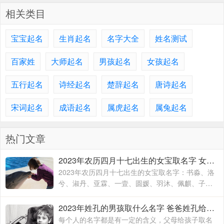
相关类目
宝宝起名
生肖起名
名字大全
姓名测试
百家姓
大师起名
男孩起名
女孩起名
五行起名
诗经起名
楚辞起名
唐诗起名
宋词起名
成语起名
属虎起名
属兔起名
热门文章
2023年农历四月十七出生的女宝取名字 女宝宝名字大全2023属兔
2023年农历四月十七出生的女宝取名字：书淼、洛
兮、淑丹、亚霖、一壹、圆媛、羽沐、佩麒、子
卉、冰馨、伶瑶、青霖、翠云、雯雨、可菡、宸
佑、书玮、彤晴、禾木
2023年姓孔的男孩取什么名字 爸爸姓孔给宝宝取名
每个人的名字都是有一定的含义，父母给孩子取名