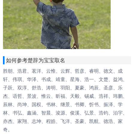
如何参考楚辞为宝宝取名
胜朝、浩君、茗洋、云惟、云辉、哲彦、睿明、德文、成
轩、伟琪、华泽、书成、靖童、星海、浩一、文楚、益鸿、
子跃、双淳、舒浩、涛明、羽阳、夏豪、鸿辰、圣彦、乐
杰、语哲、景波、惟云、昕福、天毅、锡威、浩祥、玮鹏、
辰林、尚坤、国权、书林、继景、书卿、忻书、振泽、学
林、书弘、鑫涵、智晨、浚源、俊溪、弘景、浩钧、泊宇、
亦杰、家翔、志坤、程皓、飞洋、圣豪、凯航、德浩、家
奇。