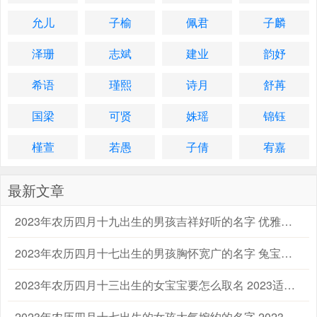
允儿
子榆
佩君
子麟
泽珊
志斌
建业
韵妤
希语
瑾熙
诗月
舒苒
国梁
可贤
姝瑶
锦钰
槿萱
若愚
子倩
宥嘉
最新文章
2023年农历四月十九出生的男孩吉祥好听的名字 优雅的兔男宝宝名字大全
2023年农历四月十七出生的男孩胸怀宽广的名字 兔宝宝起名字大全男孩生辰八字起名
2023年农历四月十三出生的女宝宝要怎么取名 2023适合属兔的女孩宝宝名字大全
2023年农历四月十七出生的女孩大气婉约的名字 2023兔年宝宝女孩子取名字大全