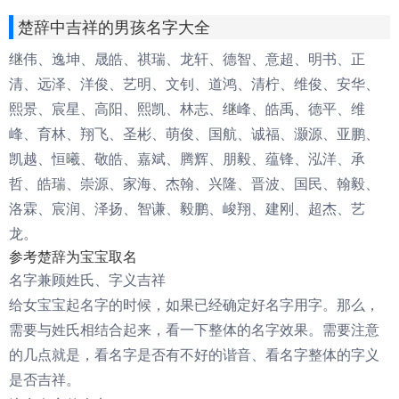
楚辞中吉祥的男孩名字大全
继伟、逸坤、晟皓、祺瑞、龙轩、德智、意超、明书、正
清、远泽、洋俊、艺明、文钊、道鸿、清柠、维俊、安华、
熙景、宸星、高阳、熙凯、林志、继峰、皓禹、德平、维
峰、育林、翔飞、圣彬、萌俊、国航、诚福、灏源、亚鹏、
凯越、恒曦、敬皓、嘉斌、腾辉、朋毅、蕴锋、泓洋、承
哲、皓瑞、崇源、家海、杰翰、兴隆、晋波、国民、翰毅、
洛霖、宸润、泽扬、智谦、毅鹏、峻翔、建刚、超杰、艺
龙。
参考楚辞为宝宝取名
名字兼顾姓氏、字义吉祥
给女宝宝起名字的时候，如果已经确定好名字用字。那么，
需要与姓氏相结合起来，看一下整体的名字效果。需要注意
的几点就是，看名字是否有不好的谐音、看名字整体的字义
是否吉祥。