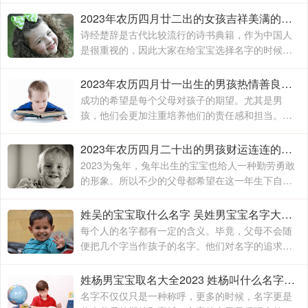
其是给男孩子取名字，因为男孩长大后
2023年农历四月廿二出的女孩吉祥美满的名字 兔女宝宝取名好听又吉利
诗经楚辞是古代比较流行的诗书典籍，作为中国人
是很重视的，因此大家在给宝宝选择名字的时候就
会从中选择，里边的名字意境都是很唯美的，同时
还能够博得大众眼中的关注，因此选择这类型的名
2023年农历四月廿一出生的男孩热情善良的名字 2023年男宝宝姓名大全
字是古人的一个普遍做法
成功的希望是每个父母对孩子的期望。尤其是男
孩，他们会更加注重培养他们的责任感和担当。
2023年兔年男孩起什么名字好？可起名星淼、晔
文、亦弘、江宁、鸿君等。以下是起名网小编整理
2023年农历四月二十出的男孩财运连连的名字 2023年男宝宝最佳取名
2023年农历四月廿一出生的男孩热情善良的名字
2023为兔年，兔年出生的宝宝也给人一种勤劳勇敢
的形象。所以不少的父母都希望在这一年生下自己
的宝贝，名字是父母送给宝宝的第一份礼物。2023
年兔年男孩起什么名字好？可取名俊吉、宸禹、源
姓吴的宝宝取什么名字 吴姓男宝宝名字大全2023吉祥如意
宸、元辰、国玉等
每个人的名字都有一定的含义。毕竟，父母不会随
便把几个字当作孩子的名字。他们对名字的追求也
有一定的标准。毕竟，家长们希望世界上最好的孩
子能得到。家长们也会非常注意和关心名字的选择
姓杨男宝宝取名大全2023 姓杨叫什么名字比较好
名字不仅仅只是一种称呼，更多的时候，名字更是