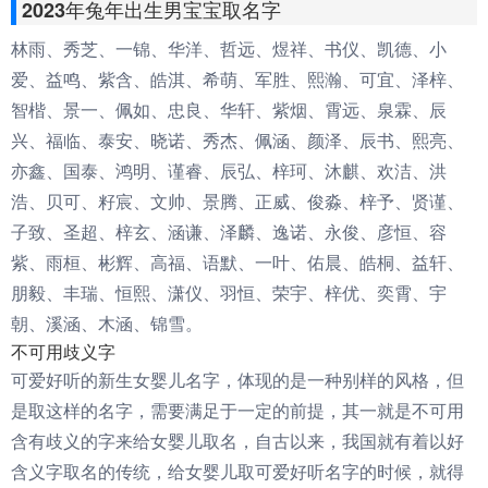
2023年兔年出生男宝宝取名字
林雨、秀芝、一锦、华洋、哲远、煜祥、书仪、凯德、小
爱、益鸣、紫含、皓淇、希萌、军胜、熙瀚、可宜、泽梓、
智楷、景一、佩如、忠良、华轩、紫烟、霄远、泉霖、辰
兴、福临、泰安、晓诺、秀杰、佩涵、颜泽、辰书、熙亮、
亦鑫、国泰、鸿明、谨睿、辰弘、梓珂、沐麒、欢洁、洪
浩、贝可、籽宸、文帅、景腾、正威、俊淼、梓予、贤谨、
子致、圣超、梓玄、涵谦、泽麟、逸诺、永俊、彦恒、容
紫、雨桓、彬辉、高福、语默、一叶、佑晨、皓桐、益轩、
朋毅、丰瑞、恒熙、潇仪、羽恒、荣宇、梓优、奕霄、宇
朝、溪涵、木涵、锦雪。
不可用歧义字
可爱好听的新生女婴儿名字，体现的是一种别样的风格，但
是取这样的名字，需要满足于一定的前提，其一就是不可用
含有歧义的字来给女婴儿取名，自古以来，我国就有着以好
含义字取名的传统，给女婴儿取可爱好听名字的时候，就得