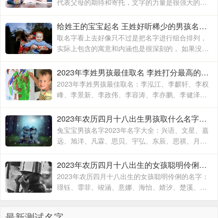
代表父母的期待和寄托，文字的力量是很强大的，
父母总是希望可以通过文字，将自己的心中所想和
所念表达出来，让孩子可以有一个好名字的同时
给姓王的宝宝起名 王姓好听稀少的男孩名字2023
取名字看上去好像只不过是把名字进行组合排列，
实际上包含的寓意和内涵也是很深刻的， 如果没有
一定的组织能力和文学素养，那么这就是一件非常
折磨父母的事情，对于自己孩子的名字
2023年李姓男孩最佳取名 李姓打分最高的名字
2023年李姓男孩最佳取名：李泓江、李麒轩、李权
峰、李景新、李政伟、李容涛、李亦鹏、李健泽、
李乐宜、李佳壹、李家振、李若米、李东哲、李愉
悦、李继超、李仲
2023年农历四月十八出生男孩取什么名字有福气 兔宝宝男孩名字2023年名字大全
兔宝宝男孩名字2023年名字大全：兴语、文星、嘉
远、旭洋、凡霖、思贝、宇弘、东辰、思祺、月
如、玉宸、君涛、海铭、心融、圣翔、锦意、瑞
华、安逸、希淳、语书
2023年农历四月十八出生的女孩聪明伶俐的名字 2023年兔年名字男和女孩的名字
2023年农历四月十八出生的女孩聪明伶俐的名字：
璟钰、霏菲、竣涵、意娜、海怡、婧汐、楚溪、敬
然、如懿、岚平、靖舒、玮露、英智、舒贤、蓝
歆、晓朋、源瑾、艺
最新测试名字