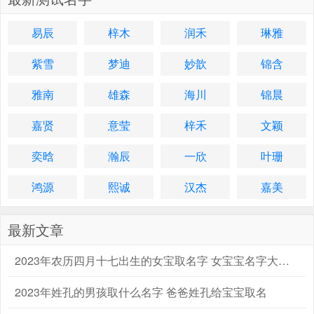
易辰
梓木
润禾
琳雅
紫雪
梦迪
妙歆
锦含
雅南
雄森
海川
锦晨
嘉贤
意莹
梓禾
文颖
奕晗
瀚辰
一欣
叶珊
鸿源
熙诚
汉杰
嘉美
最新文章
2023年农历四月十七出生的女宝取名字 女宝宝名字大全2023属兔
2023年姓孔的男孩取什么名字 爸爸姓孔给宝宝取名