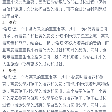
宝宝来说尤为重要，因为它能够帮助他们在成长过程中保持
自信和谦逊，充分发挥自己的潜力，而不会过分自我陶醉或
过于自卑。
2、洛宸
“洛宸”是一个非常有意义的宝宝名字。其中，“洛”代表着江河
流域，有着宽广和壮美的意义；“宸”则代表了皇室之宅，寓意
着高贵和尊严。结合在一起，“洛宸”不仅有着美好的音韵，而
且寓意着宝宝将来有着伟大的成就和高尚的品质。同时，也
暗示着宝宝生命之路像江河一般广阔和顺畅，能够在未来的
人生旅途中取得更多的成功和成就。
3、培恩
“培恩”是一个有寓意的宝宝名字，其中“培”意味着培养和教
育，寓意父母对孩子的培养和关爱；而“恩”则代表着恩惠和感
激，寓意孩子对父母的感激和回报。这个名字传达了一个美
好的家庭教育价值观：父母尽心尽力培养孩子，孩子在成长
过程中感激父母的恩惠并尽自己的能力回报父母。同时，这
个名字还有着优美的音韵和易于发音的特点，适合作为宝宝