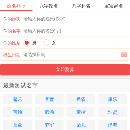
姓名祥批
八字改名
八字起名
宝宝起名
你的姓氏
你的名字
你的性别
男
女
出生日期
最新测试名字
馨艺
宜萱
岳霖
康乐
宝怡
彦涵
豪楷
浩贤
启豪
梦宇
朵儿
泽海