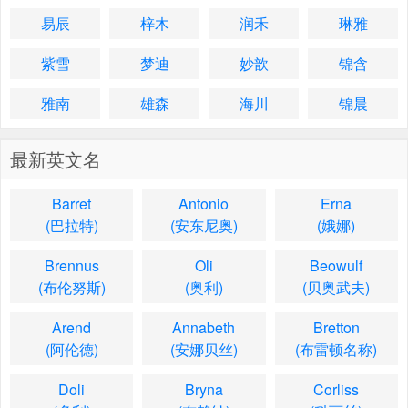
易辰
梓木
润禾
琳雅
紫雪
梦迪
妙歆
锦含
雅南
雄森
海川
锦晨
最新英文名
Barret
Antonio
Erna
(巴拉特)
(安东尼奥)
(娥娜)
Brennus
Oli
Beowulf
(布伦努斯)
(奥利)
(贝奥武夫)
Arend
Annabeth
Bretton
(阿伦德)
(安娜贝丝)
(布雷顿名称)
Doli
Bryna
Corliss