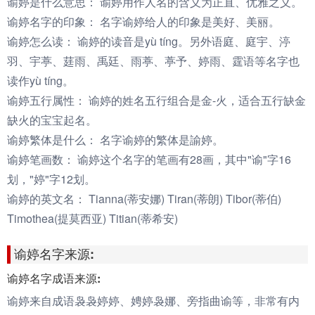
谕婷是什么意思：
谕婷用作人名的含义为正直、优雅之义。
谕婷名字的印象：
名字谕婷给人的印象是美好、美丽。
谕婷怎么读：
谕婷的读音是yù tíng。另外语庭、庭宇、渟
羽、宇葶、莛雨、禹廷、雨葶、葶予、婷雨、霆语等名字也
读作yù tíng。
谕婷五行属性：
谕婷的姓名五行组合是金-火，适合五行缺金
缺火的宝宝起名。
谕婷繁体是什么：
名字谕婷的繁体是諭婷。
谕婷笔画数：
谕婷这个名字的笔画有28画，其中"谕"字16
划，"婷"字12划。
谕婷的英文名：
Tianna(蒂安娜) Tiran(蒂朗) Tibor(蒂伯)
Timothea(提莫西亚) Titian(蒂希安)
谕婷名字来源:
谕婷名字成语来源:
谕婷来自成语袅袅婷婷、娉婷袅娜、旁指曲谕等，非常有内