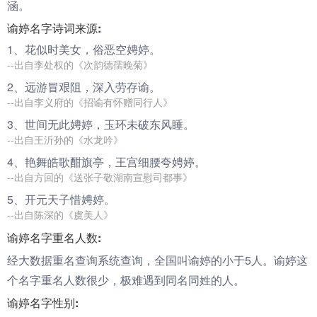
涵。
谕婷名字诗词来源:
1、花似时美女，俗恶空娉
婷
。
--出自李处权的《次韵德孺晚菊》
2、远游冒艰阻，深入劳存
谕
。
--出自李义府的《招谕有怀赠同行人》
3、世间无此娉
婷
，玉环未破东风睡。
--出自王沂孙的《水龙吟》
4、艳舞皓歌酣旗亭，王宫细腰夸娉
婷
。
--出自方回的《送张子敬湖南宣慰司都事》
5、开元天子惜娉
婷
。
--出自陈深的《虞美人》
谕婷名字重名人数:
经大数据重名查询系统查询，全国叫谕婷的小于5人。谕婷这
个名字重名人数很少，极难遇到同名同姓的人。
谕婷名字性别: