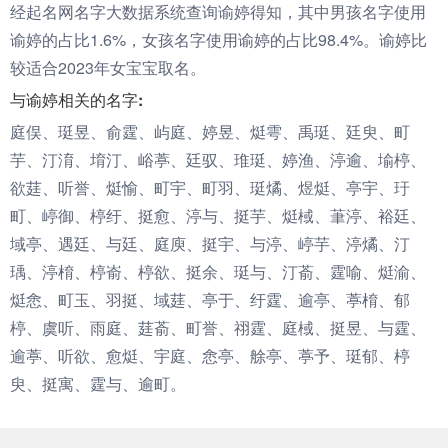
经起名网名字大数据系统查询谕婷得知，其中男孩名字使用
谕婷的占比1.6%，女孩名字使用谕婷的占比98.4%。谕婷比
较适合2023年女宝宝取名。
与谕婷相关的名字:
庭俣、珽昱、俞霆、屿庭、婷昱、烶雩、禹珽、廷臾、町
芋、汀淯、堉汀、峪葶、廷驭、琟珽、婷渔、渟逾、堬楟、
欲莛、听誉、烶愉、町宇、町羽、珽燏、煜烶、亭宇、玗
町、嵉御、楟纡、挺愈、渟与、挺芋、烶棫、茟渟、裕廷、
域亭、遇廷、与廷、庭庾、挺宇、与渟、嵉芋、渟燏、汀
瑀、渟棛、楟嵛、楟欲、挺余、珽与、汀萮、霆喻、烶渝、
烶悆、町玉、羽挺、域莛、亭于、纡霆、逾亭、葶棛、郁
楟、虞听、雨庭、莛萮、町誉、祤霆、庭棫、挺昱、与霆、
逾葶、听欲、愈烶、宇庭、悆亭、艅亭、葶予、珽郁、楟
臾、挺寓、霆与、逾町。