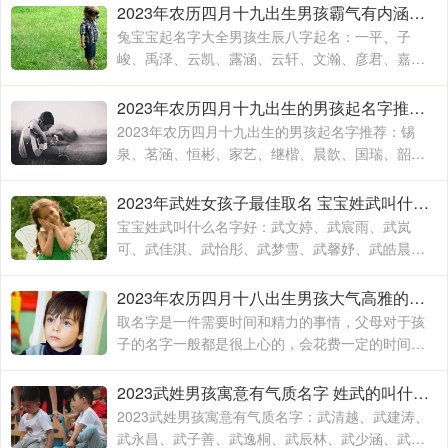
覃瑞源、覃吉米、覃熙
2023年农历四月十九出生男孩霸气有内涵的名字 兔宝宝起名字大全男孩生辰八字起名
兔宝宝起名字大全男孩生辰八字起名：一平、子
峻、禹泽、云凯、露涵、云轩、文瀚、彦君、嘉
林、霄云、子栋、亦心、梓玉、洛伊、宸溪、浩
明、沐一、浚泽、智豪、鑫磊
2023年农历四月十九出生的男孩起名字推荐 兔年男孩名字2023年名字大全
2023年农历四月十九出生的男孩起名字推荐：锡
泉、茗涵、恒彬、家艺、继楷、晨歆、国瑞、韶
涵、融淳、道明、一惟、智铭、佳洛、奕谨、君
然、明杨、冠泽、晓锋、
2023年武姓女孩子最佳取名 宝宝姓武叫什么名字好
宝宝姓武叫什么名字好：武文婷、武宸雨、武岚
可、武佳淇、武怡彤、武梦雪、武馨妤、武皓晨、
武楚妍、武子懿、武宸羽、武思敏、武梓榆、武思
诺、武奕君、武涵雨、武
2023年农历四月十八出生男孩大气高雅的名字 2023年男孩姓名大全
取名字是一件需要时间和精力的事情，父母对于孩
子的名字一般都是很上心的，会花费一定的时间和
精力去取，毕竟不出意外的话，一个名字会伴随孩
子的出生到结束，贯穿孩子的一生
2023武姓男孩寓意有气质名字 姓武的叫什么名字
2023武姓男孩寓意有气质名字：武清越、武建涛、
武永昌、武子善、武逸桐、武辰林、武少涵、武月