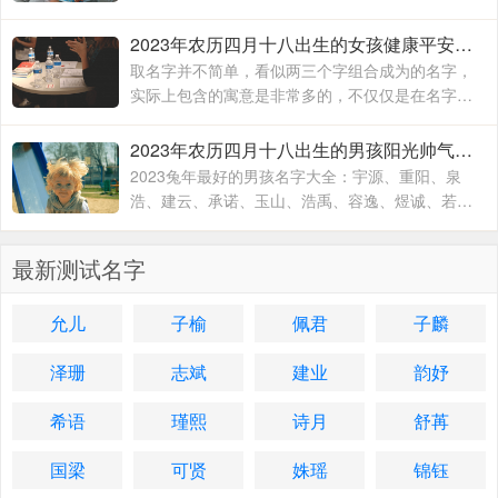
桐、武梓橙、武进平、武云志、武红伟、武梓栎、
武一纯、武润洁、
2023年农历四月十八出生的女孩健康平安的名字 兔年出生适合女孩子的名字
取名字并不简单，看似两三个字组合成为的名字，
实际上包含的寓意是非常多的，不仅仅是在名字的
文字组合搭配方面，对于名字的内在含义方面也有
着不一样的寓意，一个名字究竟取的好不好
2023年农历四月十八出生的男孩阳光帅气的名字 2023兔年最好的男孩名字大全
2023兔年最好的男孩名字大全：宇源、重阳、泉
浩、建云、承诺、玉山、浩禹、容逸、煜诚、若
天、融凯、溢涵、德权、书远、沐霜、登峰、洪
睿、紫瑞、坚兵、如含、
最新测试名字
允儿
子榆
佩君
子麟
泽珊
志斌
建业
韵妤
希语
瑾熙
诗月
舒苒
国梁
可贤
姝瑶
锦钰