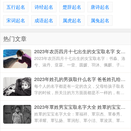
五行起名
诗经起名
楚辞起名
唐诗起名
宋词起名
成语起名
属虎起名
属兔起名
热门文章
2023年农历四月十七出生的女宝取名字 女宝宝名字大全2023属兔
2023年农历四月十七出生的女宝取名字：书淼、洛
兮、淑丹、亚霖、一壹、圆媛、羽沐、佩麒、子
卉、冰馨、伶瑶、青霖、翠云、雯雨、可菡、宸
佑、书玮、彤晴、禾木
2023年姓孔的男孩取什么名字 爸爸姓孔给宝宝取名
每个人的名字都是有一定的含义，父母给孩子取名
字的时候，所关注的方方面面都是不一样的，有的
时候就算是同名同姓的人，相信所展现出来的寓意
也是有所不同的，这主要要看父母对于孩子的期待
2023年覃姓男宝宝取名字大全 姓覃的宝宝名字大全
和要求
姓覃的宝宝名字大全：覃福祥、覃宗杰、覃春秀、
覃泽耀、覃弘扬、覃润彤、覃小洁、覃浚淇、覃炳
坤、覃玉阳、覃宗宝、覃兴隆、覃天予、覃欣君、