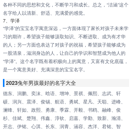
各种不同的思想和文化，不断学习和成长。总之，“洁涵”这个
名字给人以清新、舒适、充满爱的感觉。
7、学泽
“学泽”的宝宝名字寓意深远，一方面体现了家长对孩子未来学
习的期许，希望孩子能够汲取知识、不断进取、成为有才华
的人；另一方面也表达了对孩子的祝福，希望孩子能够成为
一股清泉，滋润身边的人，让自己的学识和智慧成为他人的
“学泽”。这个名字既有着积极向上的寓意，又富有文化底蕴，
是一个寓意美好、充满深意的宝宝名字。
2023兔年男孩最好的名字大全
德东、润鹏、奕沫、晗语、增坤、景祺、佩熙、志武、轩
硕、润兴、震泽、俊锡、航语、勇斌、星凡、天聪、进峰、
澜锋、轩如、政熙、勇康、季霖、开毅、书鸥、融峰、俊
杉、佳斌、楚翔、伟鑫、淳钦、启嘉、学勤、致新、瀚清、
开志、伊铭、心淇、长东、润青、涵容、杰洋、君铭、智