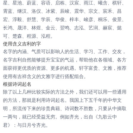
星、星池、蔚蓝、容语、启栋、汉宸、雨江、曦含、棋轩、
霄蓝、继汉、洛仪、冰紫、辰峻、震华、宗文、宸禾、昌
宏、淳毅、舒慧、学辰、华俊、梓丰、峻彦、桐乐、俊景、
长鸿、晟洋、林煜、金云、翌鸣、志泓、艺润、赫宸、懿
可、楚森、程源、泓程。
使用含义吉利的字
名字的内涵、气质可以影响人的生活、学习、工作、交友，
名字吉利自然能够提升宝宝的气运，帮助他在各领域、各方
面获得更优质的资源、更多的机遇。轩字富贵、文雅，推荐
使用有吉祥含义的文雅字进行搭配组合。
根据诗词起名
除了以上几种比较实际的方法之外，我们还可以用一些通用
的方法，那就是利用诗词起名。我国上下五千年的中华文
明，所流传下来的珍贵典籍、诗词数不胜数，只要从中摘取
一两句，就已经受益无穷。例如齐光，出自《九歌云中
君》：与日月兮齐光。