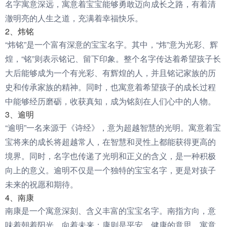
名字寓意深远，寓意着宝宝能够勇敢迈向成长之路，有着清
澈明亮的人生之道，充满着幸福快乐。
2、炜铭
“炜铭”是一个富有深意的宝宝名字。其中，“炜”意为光彩、辉
煌，“铭”则表示铭记、留下印象。整个名字传达着希望孩子长
大后能够成为一个有光彩、有辉煌的人，并且铭记家族的历
史和传承家族的精神。同时，也寓意着希望孩子的成长过程
中能够经历磨砺，收获真知，成为铭刻在人们心中的人物。
3、逾明
“逾明”一名来源于《诗经》，意为超越智慧的光明。寓意着宝
宝将来的成长将超越常人，在智慧和灵性上都能获得更高的
境界。同时，名字也传递了光明和正义的含义，是一种积极
向上的意义。逾明不仅是一个独特的宝宝名字，更是对孩子
未来的祝愿和期待。
4、南康
南康是一个寓意深刻、含义丰富的宝宝名字。南指方向，意
味着朝着阳光、向着未来；康则是平安、健康的意思，寓意