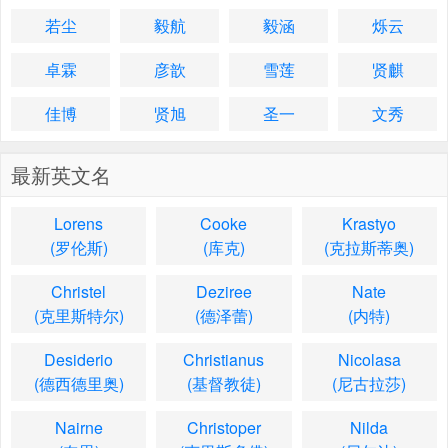
若尘
毅航
毅涵
烁云
卓霖
彦歆
雪莲
贤麒
佳博
贤旭
圣一
文秀
最新英文名
Lorens
Cooke
Krastyo
(罗伦斯)
(库克)
(克拉斯蒂奥)
Christel
Deziree
Nate
(克里斯特尔)
(德泽蕾)
(内特)
Desiderio
Christianus
Nicolasa
(德西德里奥)
(基督教徒)
(尼古拉莎)
Nairne
Christoper
Nilda