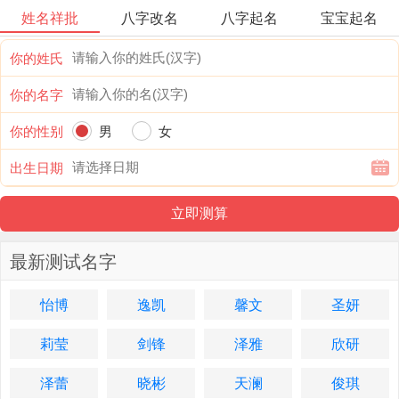
姓名祥批
八字改名
八字起名
宝宝起名
你的姓氏
你的名字
你的性别
男
女
出生日期
最新测试名字
怡博
逸凯
馨文
圣妍
莉莹
剑锋
泽雅
欣研
泽蕾
晓彬
天澜
俊琪