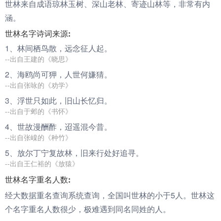
世林来自成语琼林玉树、深山老林、寄迹山林等，非常有内
涵。
世林名字诗词来源:
1、
林
间栖鸟散，远念征人起。
--出自王建的《晓思》
2、海鸥尚可狎，人
世
何嫌猜。
--出自张咏的《劝学》
3、浮
世
只如此，旧山长忆归。
--出自于邺的《书怀》
4、
世
故漫酬酢，迢遥混今昔。
--出自张嵲的《种竹》
5、放尔丁宁复故
林
，旧来行处好追寻。
--出自王仁裕的《放猿》
世林名字重名人数:
经大数据重名查询系统查询，全国叫世林的小于5人。世林这
个名字重名人数很少，极难遇到同名同姓的人。