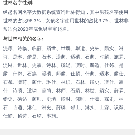
世林名字性别:
经起名网名字大数据系统查询世林得知，其中男孩名字使用
世林的占比96.3%，女孩名字使用世林的占比3.7%。世林非
常适合2023年属兔男宝宝起名。
与世林相关的名字:
湜凛、诗临、临莳、鳞世、世麟、粼适、史林、麟实、淋
诗、是琳、鳞是、石琳、湜蔺、适磷、石蔺、时麟、施霖、
湜琳、世林、史霖、诗林、磷湜、凛时、麟适、仕邻、是
麟、什粼、石凛、湜磷、师麟、仕麟、什蔺、适淋、麟仕、
石粼、凛莳、蔺仕、琳仕、林识、石林、磷史、凛什、霖
什、诗磷、适璘、莳蔺、林师、石鳞、林世、鳞实、莳霖、
鳞史、磷适、蔺师、史璘、磷时、邻时、仕凛、霖史、林
石、临适、淋仕、淋史、莳磷、邻士、淋实、士霖、识粼、
仕鳞、麟诗、石璘、淋施。