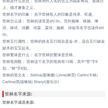
世林是什么意思：
世林用作人名的含义为福多寿高、蒸蒸日
上、德才兼备之义。
世林名字的印象：
名字世林给人的印象是传承、旺盛。
世林怎么读：
世林的读音是shì lín。另外施琳、林施、琳
诗、林诗、诗麟、诗霖、霖诗、施林、诗临等名字也读作shì
lín。
世林五行属性：
世林的姓名五行组合是金-木，适合五行缺金
缺木的宝宝起名。
世林繁体是什么：
名字世林的繁体是世林。
世林笔画数：
世林这个名字的笔画有13画，其中"世"字5
划，"林"字8划。
世林的英文名：
Selina(塞琳娜) Linne(林霓) Carlin(卡林)
Carlina(凯瑞琳纳) Sheryl(谢乐尔)
世林名字来源:
世林名字成语来源: