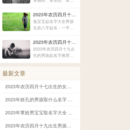
覃福祥、覃宗杰、覃春
现出来的寓意也是有所
秀、覃泽耀、覃弘扬、
不同的，这主要要看父
覃润彤、覃小洁、覃浚
2023年农历四月十九出生男孩霸气有内涵的名字 兔宝宝起名字大全男孩生辰八字起名
母对于孩子的期待和要
淇、覃炳坤、覃玉阳、
兔宝宝起名字大全男孩
求
覃宗宝、覃兴隆、覃天
生辰八字起名：一平、
予、覃欣君、覃瑞源、
子峻、禹泽、云凯、露
覃吉米、覃熙
涵、云轩、文瀚、彦
2023年农历四月十九出生的男孩起名字推荐 兔年男孩名字2023年名字大全
君、嘉林、霄云、子
2023年农历四月十九出
栋、亦心、梓玉、洛
生的男孩起名字推荐：
伊、宸溪、浩明、沐
锡泉、茗涵、恒彬、家
一、浚泽、智豪、鑫磊
艺、继楷、晨歆、国
最新文章
瑞、韶涵、融淳、道
明、一惟、智铭、佳
2023年农历四月十七出生的女宝取名字 女宝宝名字大全2023属兔
洛、奕谨、君然、明
杨、冠泽、晓锋、
2023年姓孔的男孩取什么名字 爸爸姓孔给宝宝取名
2023年覃姓男宝宝取名字大全 姓覃的宝宝名字大全
2023年农历四月十九出生男孩霸气有内涵的名字 兔宝宝起名字大全男孩生辰八字起名