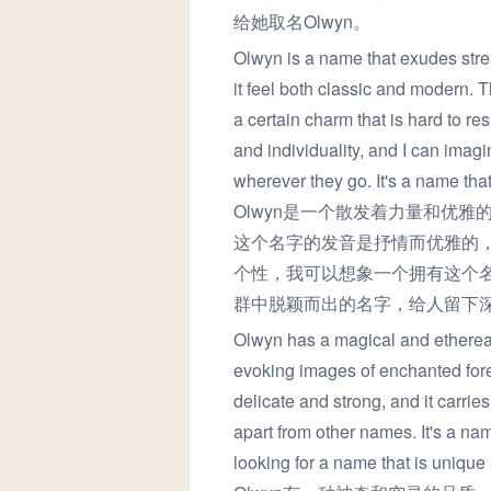
给她取名Olwyn。
Olwyn is a name that exudes stren
it feel both classic and modern. 
a certain charm that is hard to re
and individuality, and I can ima
wherever they go. It's a name tha
Olwyn是一个散发着力量和优
这个名字的发音是抒情而优雅的，
个性，我可以想象一个拥有这个
群中脱颖而出的名字，给人留下
Olwyn has a magical and ethereal q
evoking images of enchanted fores
delicate and strong, and it carries
apart from other names. It's a nam
looking for a name that is unique