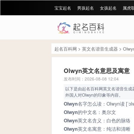
宝宝起名
男孩起名
女孩起名
属虎
起名百科网
>
英文名谐音生成器
>
Olw
Olwyn英文名意思及寓意
发布时间：2026-08-08 12:04
以下是由起名百科网英文名谐音生成器分
外国人对Olwyn的印象等内容。
Olwyn名字怎么读：
Olwyn读 [ˈ
Olwyn的中文名：
奥尔文
Olwyn英文名含义：
白色的脉络
Olwyn英文名寓意：
纯洁和清晰