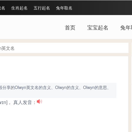
取名
生肖起名
五行起名
兔年取名
首页
宝宝起名
兔年
yn英文名
享的Olwyn英文名的含义、Olwyn的含义、Olwyn的意思、
ɔlwɪn]， 真人发音：