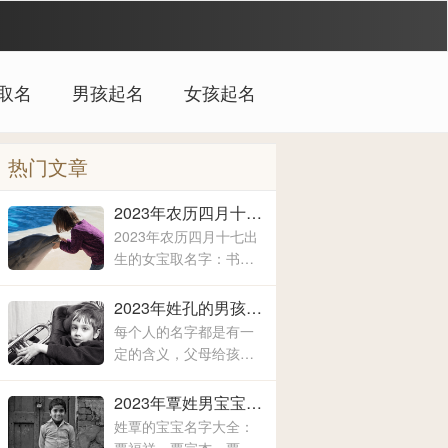
取名
男孩起名
女孩起名
热门文章
2023年农历四月十七出生的女宝取名字 女宝宝名字大全2023属兔
2023年农历四月十七出
生的女宝取名字：书
淼、洛兮、淑丹、亚
霖、一壹、圆媛、羽
2023年姓孔的男孩取什么名字 爸爸姓孔给宝宝取名
沐、佩麒、子卉、冰
每个人的名字都是有一
馨、伶瑶、青霖、翠
定的含义，父母给孩子
云、雯雨、可菡、宸
取名字的时候，所关注
佑、书玮、彤晴、禾木
的方方面面都是不一样
2023年覃姓男宝宝取名字大全 姓覃的宝宝名字大全
的，有的时候就算是同
姓覃的宝宝名字大全：
名同姓的人，相信所展