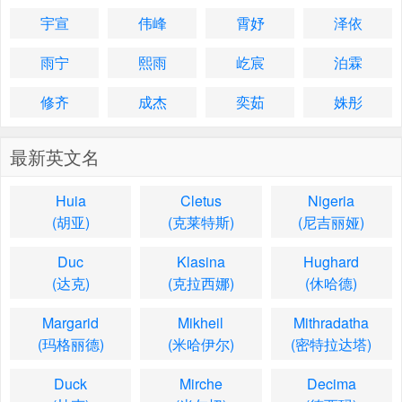
宇宣
伟峰
霄妤
泽依
雨宁
熙雨
屹宸
泊霖
修齐
成杰
奕茹
姝彤
最新英文名
Huia
Cletus
Nigeria
(胡亚)
(克莱特斯)
(尼吉丽娅)
Duc
Klasina
Hughard
(达克)
(克拉西娜)
(休哈德)
Margarid
Mikheil
Mithradatha
(玛格丽德)
(米哈伊尔)
(密特拉达塔)
Duck
Mirche
Decima