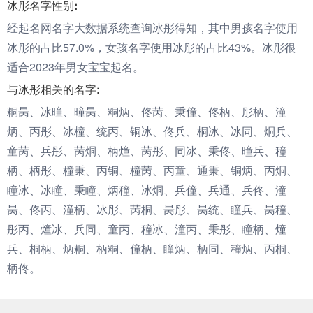
冰彤名字性别:
经起名网名字大数据系统查询冰彤得知，其中男孩名字使用
冰彤的占比57.0%，女孩名字使用冰彤的占比43%。冰彤很
适合2023年男女宝宝起名。
与冰彤相关的名字:
粡昺、冰曈、曈昺、粡炳、佟苪、秉僮、佟柄、彤柄、潼
炳、丙彤、冰橦、统丙、铜冰、佟兵、桐冰、冰同、烔兵、
童苪、兵彤、苪烔、柄燑、苪彤、同冰、秉佟、曈兵、穜
柄、柄彤、橦秉、丙铜、橦苪、丙童、通秉、铜炳、丙烔、
瞳冰、冰瞳、秉瞳、炳穜、冰烔、兵僮、兵通、兵佟、潼
昺、佟丙、潼柄、冰彤、苪桐、昺彤、昺统、瞳兵、昺穜、
彤丙、燑冰、兵同、童丙、穜冰、潼丙、秉彤、瞳柄、燑
兵、桐柄、炳粡、柄粡、僮柄、瞳炳、柄同、穜炳、丙桐、
柄佟。