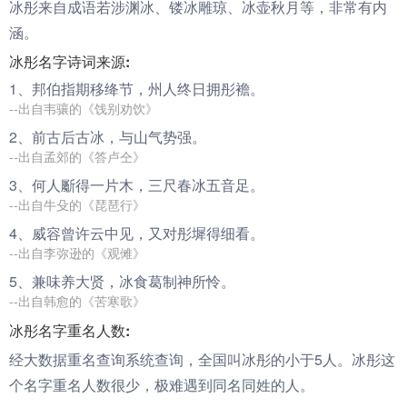
冰彤来自成语若涉渊冰、镂冰雕琼、冰壶秋月等，非常有内
涵。
冰彤名字诗词来源:
1、邦伯指期移绛节，州人终日拥
彤
襜。
--出自韦骧的《饯别劝饮》
2、前古后古
冰
，与山气势强。
--出自孟郊的《答卢仝》
3、何人斸得一片木，三尺春
冰
五音足。
--出自牛殳的《琵琶行》
4、威容曾许云中见，又对
彤
墀得细看。
--出自李弥逊的《观傩》
5、兼味养大贤，
冰
食葛制神所怜。
--出自韩愈的《苦寒歌》
冰彤名字重名人数:
经大数据重名查询系统查询，全国叫冰彤的小于5人。冰彤这
个名字重名人数很少，极难遇到同名同姓的人。