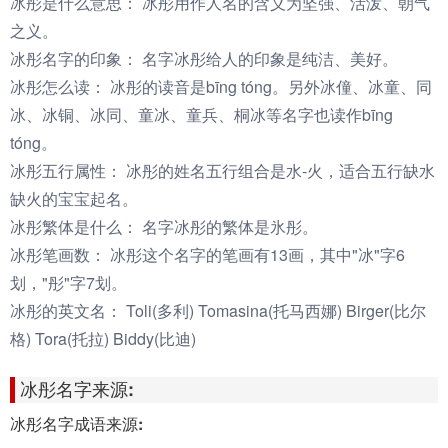
冰彤是什么意思：
冰彤用作人名的含义为坚强、活泼、朝气
之义。
冰彤名字的印象：
名字冰彤给人的印象是纯洁、美好。
冰彤怎么读：
冰彤的读音是bīng tóng。另外冰僮、冰童、同
冰、冰铜、冰同、童冰、童兵、桐冰等名字也读作bīng
tóng。
冰彤五行属性：
冰彤的姓名五行组合是水-火，适合五行缺水
缺火的宝宝起名。
冰彤繁体是什么：
名字冰彤的繁体是氷彤。
冰彤笔画数：
冰彤这个名字的笔画有13画，其中"冰"字6
划，"彤"字7划。
冰彤的英文名：
Toli(多利) Tomasina(托马西娜) Birger(比尔
格) Tora(托拉) Biddy(比迪)
冰彤名字来源:
冰彤名字成语来源: