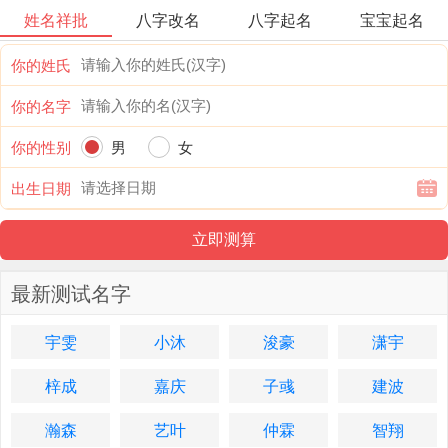
姓名祥批
八字改名
八字起名
宝宝起名
你的姓氏
你的名字
你的性别
男
女
出生日期
最新测试名字
宇雯
小沐
浚豪
潇宇
梓成
嘉庆
子彧
建波
瀚森
艺叶
仲霖
智翔