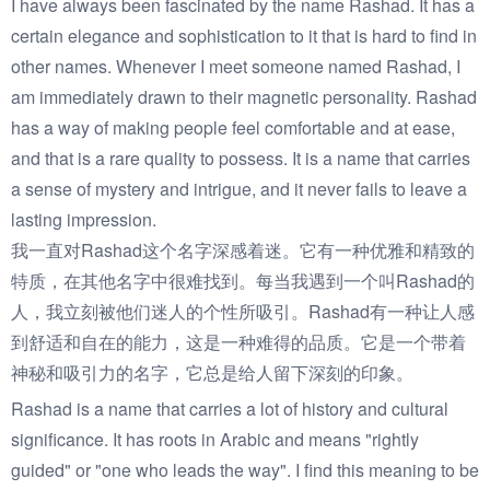
I have always been fascinated by the name Rashad. It has a
certain elegance and sophistication to it that is hard to find in
other names. Whenever I meet someone named Rashad, I
am immediately drawn to their magnetic personality. Rashad
has a way of making people feel comfortable and at ease,
and that is a rare quality to possess. It is a name that carries
a sense of mystery and intrigue, and it never fails to leave a
lasting impression.
我一直对Rashad这个名字深感着迷。它有一种优雅和精致的
特质，在其他名字中很难找到。每当我遇到一个叫Rashad的
人，我立刻被他们迷人的个性所吸引。Rashad有一种让人感
到舒适和自在的能力，这是一种难得的品质。它是一个带着
神秘和吸引力的名字，它总是给人留下深刻的印象。
Rashad is a name that carries a lot of history and cultural
significance. It has roots in Arabic and means "rightly
guided" or "one who leads the way". I find this meaning to be