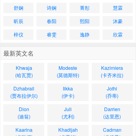
舒娴
诗娴
菁彤
慧霖
昕辰
春阳
熙阳
沐豪
梓仪
睿雯
逸静
欣霖
最新英文名
Khwaja
Modeste
Kazimiera
(哈瓦贾)
(莫德斯特)
(卡齐米拉)
Dzhabrail
Iikka
Jothi
(贾布拉伊尔)
(伊卡)
(乔蒂)
Dion
Juli
Darrien
(迪翁)
(尤利)
(达里恩)
Kaarina
Khadijah
Cadman