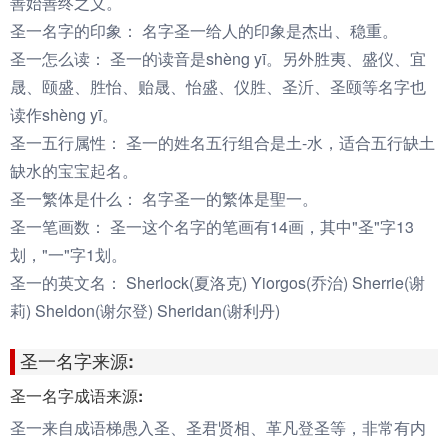
善始善终之义。
圣一名字的印象：
名字圣一给人的印象是杰出、稳重。
圣一怎么读：
圣一的读音是shèng yī。另外胜夷、盛仪、宜
晟、颐盛、胜怡、贻晟、怡盛、仪胜、圣沂、圣颐等名字也
读作shèng yī。
圣一五行属性：
圣一的姓名五行组合是土-水，适合五行缺土
缺水的宝宝起名。
圣一繁体是什么：
名字圣一的繁体是聖一。
圣一笔画数：
圣一这个名字的笔画有14画，其中"圣"字13
划，"一"字1划。
圣一的英文名：
Sherlock(夏洛克) Yiorgos(乔治) Sherrie(谢
莉) Sheldon(谢尔登) Sheridan(谢利丹)
圣一名字来源:
圣一名字成语来源:
圣一来自成语梯愚入圣、圣君贤相、革凡登圣等，非常有内