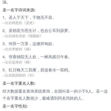
涵。
圣一名字诗词来源:
1、
圣
人于天下，于物无不容。
--出自韩愈的《泷吏》
2、
圣
朝若为苍生计，也合公车到薜萝。
--出自姚岩杰的《报颜标》
3、何辞
一
万里，边徼捍匈奴。
--出自李峤的《城》
4、帘垂独院无人处，
一
树风摇日午春。
--出自寇准的《柳》
5、红日晚天三四雁，碧波春水
一
双鸥。
--出自陈国材的《句》
圣一名字重名人数:
经大数据重名查询系统查询，全国叫圣一的小于5人。圣一这
个名字重名人数很少，极难遇到同名同姓的人。
圣一名字性别: