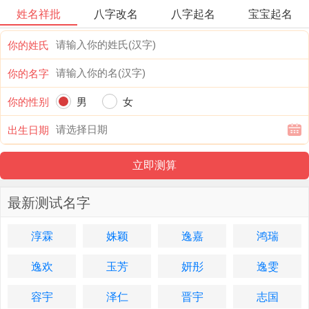
姓名祥批
八字改名
八字起名
宝宝起名
你的姓氏
你的名字
你的性别
男
女
出生日期
最新测试名字
淳霖
姝颖
逸嘉
鸿瑞
逸欢
玉芳
妍彤
逸雯
容宇
泽仁
晋宇
志国