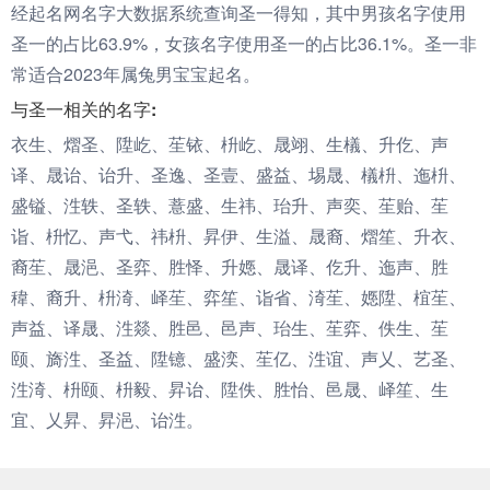
经起名网名字大数据系统查询圣一得知，其中男孩名字使用
圣一的占比63.9%，女孩名字使用圣一的占比36.1%。圣一非
常适合2023年属兔男宝宝起名。
与圣一相关的名字:
衣生、熠圣、陞屹、苼铱、枡屹、晟翊、生檥、升仡、声
译、晟诒、诒升、圣逸、圣壹、盛益、埸晟、檥枡、迤枡、
盛镒、泩轶、圣轶、薏盛、生祎、珆升、声奕、苼贻、苼
诣、枡忆、声弋、祎枡、昇伊、生溢、晟裔、熠笙、升衣、
裔苼、晟浥、圣弈、胜怿、升嫕、晟译、仡升、迤声、胜
稦、裔升、枡渏、峄苼、弈笙、诣省、渏苼、嫕陞、椬苼、
声益、译晟、泩燚、胜邑、邑声、珆生、苼弈、佚生、苼
颐、旖泩、圣益、陞镱、盛湙、苼亿、泩谊、声乂、艺圣、
泩渏、枡颐、枡毅、昇诒、陞佚、胜怡、邑晟、峄笙、生
宜、乂昇、昇浥、诒泩。