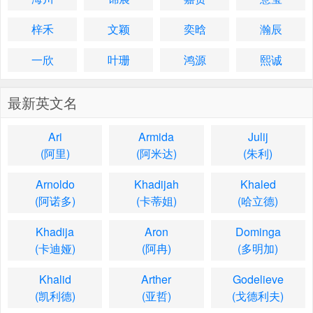
梓禾
文颖
奕晗
瀚辰
一欣
叶珊
鸿源
熙诚
最新英文名
Ari
Armida
Julij
(阿里)
(阿米达)
(朱利)
Arnoldo
Khadijah
Khaled
(阿诺多)
(卡蒂姐)
(哈立德)
Khadija
Aron
Dominga
(卡迪娅)
(阿冉)
(多明加)
Khalid
Arther
Godelieve
(凯利德)
(亚哲)
(戈德利夫)