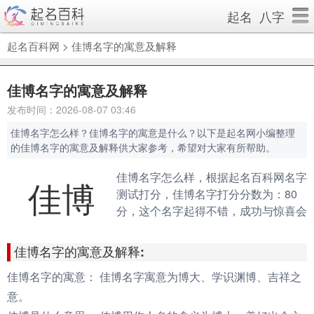
起名
八字
起名百科网
>
佳博名字的寓意及解释
佳博名字的寓意及解释
发布时间：2026-08-07 03:46
佳博名字怎么样？佳博名字的寓意是什么？以下是起名网小编整理
的佳博名字的寓意及解释供大家参考，希望对大家有所帮助。
佳博名字怎么样，根据起名百科网名字
佳博
测试打分，佳博名字打分分数为：80
分，这个名字起得不错，成功与惊喜会
伴随你的一生。（规则说明：90分以
上为很棒的名字，80-90分为很好的名
佳博名字的寓意及解释:
字，70分以下为不好的名字）
佳博名字的寓意：
佳博名字寓意为博大、学识渊博、吉祥之
意。