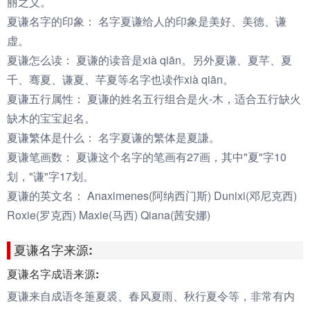
丽之义。
夏谦名字的印象：
名字夏谦给人的印象是美好、美德、谦
虚。
夏谦怎么读：
夏谦的读音是xià qiān。另外夏谦、夏芊、夏
千、骞夏、谦夏、芊夏等名字也读作xià qiān。
夏谦五行属性：
夏谦的姓名五行组合是火-木，适合五行缺火
缺木的宝宝起名。
夏谦繁体是什么：
名字夏谦的繁体是夏謙。
夏谦笔画数：
夏谦这个名字的笔画有27画，其中"夏"字10
划，"谦"字17划。
夏谦的英文名：
Anaximenes(阿纳西门斯) Dunixi(邓尼克西)
Roxie(罗克西) Maxie(马西) Qiana(茜安娜)
夏谦名字来源:
夏谦名字成语来源:
夏谦来自成语冬箑夏裘、春风夏雨、秋行夏令等，非常有内