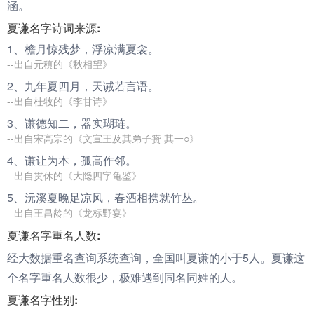
涵。
夏谦名字诗词来源:
1、檐月惊残梦，浮凉满
夏
衾。
--出自元稹的《秋相望》
2、九年
夏
四月，天诫若言语。
--出自杜牧的《李甘诗》
3、
谦
德知二，器实瑚琏。
--出自宋高宗的《文宣王及其弟子赞 其一○》
4、
谦
让为本，孤高作邻。
--出自贯休的《大隐四字龟鉴》
5、沅溪
夏
晚足凉风，春酒相携就竹丛。
--出自王昌龄的《龙标野宴》
夏谦名字重名人数:
经大数据重名查询系统查询，全国叫夏谦的小于5人。夏谦这
个名字重名人数很少，极难遇到同名同姓的人。
夏谦名字性别: