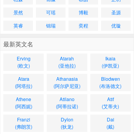
景然
可瑶
博毅
圣源
英睿
锦瑞
奕程
优璇
最新英文名
Erving
Atarah
Ikaia
(欧文)
(亚他拉)
(伊凯亚)
Atara
Athanasia
Blodwen
(阿塔拉)
(阿尔萨尼亚)
(布洛德文)
Athene
Atilano
Atif
(阿西妮)
(阿蒂拉诺)
(艾蒂夫)
Franzi
Dylon
Dai
(弗朗茨)
(狄龙)
(戴)