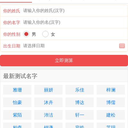
你的姓氏
你的名字
你的性别
男
女
出生日期
最新测试名字
雅珊
丽妍
乐佳
梓澜
怡豪
沐卉
博达
博儒
紫陌
沛洁
轩一
建松
柏森
锦谦
容皓
芷玥