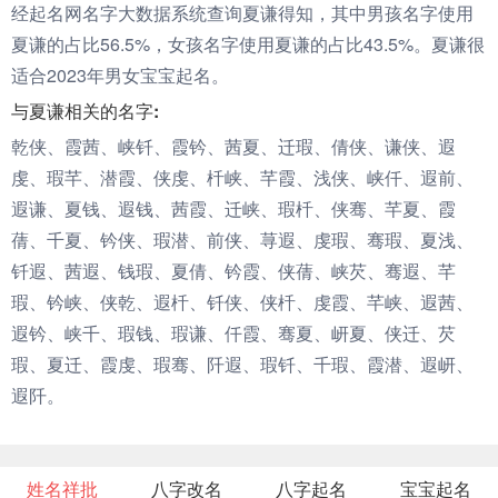
经起名网名字大数据系统查询夏谦得知，其中男孩名字使用
夏谦的占比56.5%，女孩名字使用夏谦的占比43.5%。夏谦很
适合2023年男女宝宝起名。
与夏谦相关的名字:
乾侠、霞茜、峡钎、霞钤、茜夏、迁瑕、倩侠、谦侠、遐
虔、瑕芊、潜霞、侠虔、杄峡、芊霞、浅侠、峡仟、遐前、
遐谦、夏钱、遐钱、茜霞、迁峡、瑕杄、侠骞、芊夏、霞
蒨、千夏、钤侠、瑕潜、前侠、荨遐、虔瑕、骞瑕、夏浅、
钎遐、茜遐、钱瑕、夏倩、钤霞、侠蒨、峡芡、骞遐、芊
瑕、钤峡、侠乾、遐杄、钎侠、侠杄、虔霞、芊峡、遐茜、
遐钤、峡千、瑕钱、瑕谦、仟霞、骞夏、岍夏、侠迁、芡
瑕、夏迁、霞虔、瑕骞、阡遐、瑕钎、千瑕、霞潜、遐岍、
遐阡。
姓名祥批
八字改名
八字起名
宝宝起名