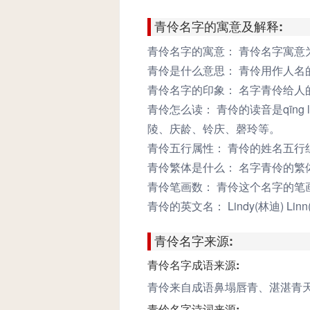
字，70
青伶名字的寓意及解释:
青伶名字的寓意：
青伶名字寓意
青伶是什么意思：
青伶用作人名
青伶名字的印象：
名字青伶给人
青伶怎么读：
青伶的读音是qīng 
陵、庆龄、铃庆、磬玲等。
青伶五行属性：
青伶的姓名五行
青伶繁体是什么：
名字青伶的繁
青伶笔画数：
青伶这个名字的笔画有
青伶的英文名：
Lindy(林迪) Linn
青伶名字来源:
青伶名字成语来源:
青伶来自成语鼻塌唇青、湛湛青
青伶名字诗词来源: