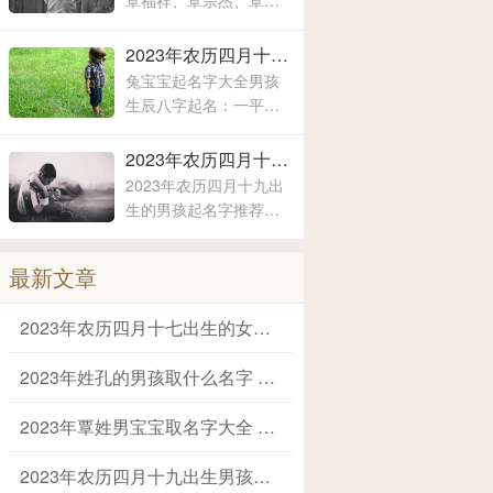
覃福祥、覃宗杰、覃春
现出来的寓意也是有所
秀、覃泽耀、覃弘扬、
不同的，这主要要看父
覃润彤、覃小洁、覃浚
2023年农历四月十九出生男孩霸气有内涵的名字 兔宝宝起名字大全男孩生辰八字起名
母对于孩子的期待和要
淇、覃炳坤、覃玉阳、
兔宝宝起名字大全男孩
求
覃宗宝、覃兴隆、覃天
生辰八字起名：一平、
予、覃欣君、覃瑞源、
子峻、禹泽、云凯、露
覃吉米、覃熙
涵、云轩、文瀚、彦
2023年农历四月十九出生的男孩起名字推荐 兔年男孩名字2023年名字大全
君、嘉林、霄云、子
2023年农历四月十九出
栋、亦心、梓玉、洛
生的男孩起名字推荐：
伊、宸溪、浩明、沐
锡泉、茗涵、恒彬、家
一、浚泽、智豪、鑫磊
艺、继楷、晨歆、国
最新文章
瑞、韶涵、融淳、道
明、一惟、智铭、佳
2023年农历四月十七出生的女宝取名字 女宝宝名字大全2023属兔
洛、奕谨、君然、明
杨、冠泽、晓锋、
2023年姓孔的男孩取什么名字 爸爸姓孔给宝宝取名
2023年覃姓男宝宝取名字大全 姓覃的宝宝名字大全
2023年农历四月十九出生男孩霸气有内涵的名字 兔宝宝起名字大全男孩生辰八字起名