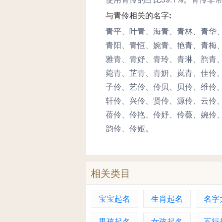
与青伶相关的名字:
青平、叶青、海青、青林、青华
青阳、青恒、婉青、艳青、青梅
雅青、青妤、青玲、青琳、韵青
菀青、芷青、青妍、岚青、佳伶
子伶、艺伶、伶贝、贝伶、维伶
轩伶、兴伶、贤伶、源伶、云伶
蓓伶、伶艳、伶妤、伶薇、婉伶
韵伶、伶娅。
相关类目
宝宝起名
生肖起名
名字
男孩起名
女孩起名
五行