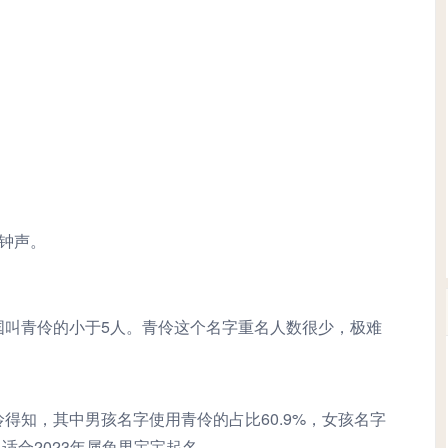
钟声。
国叫青伶的小于5人。青伶这个名字重名人数很少，极难
得知，其中男孩名字使用青伶的占比60.9%，女孩名字
常适合2023年属兔男宝宝起名。