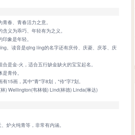
分以下为不好的名字）
为青春、青春活力之意。
的含义为乖巧、年轻有为之义。
的印象是年轻。
líng。读音是qīng líng的名字还有庆伶、庆菱、庆苓、庆
组合是金-火，适合五行缺金缺火的宝宝起名。
体是青伶。
15画，其中"青"字8划，"伶"字7划。
(林) Wellington(韦林顿) Lind(林德) Linda(琳达)
天、炉火纯青等，非常有内涵。