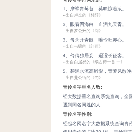
1、摩挲
青
莓苔，莫嗔惊着汝。
--出自卢仝的《村醉》
2、眼看四海白，血洒九天
青
。
--出自罗公升的《闷》
3、每为开
青
眼，唯怜吐赤心。
--出自韦骧的《红蕉》
4、
伶
俜独居妾，迢遰长征客。
--出自白居易的《续古诗十首 一》
5、碧涧水流高殿影，
青
萝风散晚
--出自斐公衍的《句》
青伶名字重名人数:
经大数据重名查询系统查询，全
遇到同名同姓的人。
青伶名字性别:
经起名网名字大数据系统查询青伶
使用青伶的占比39.1%。青伶非