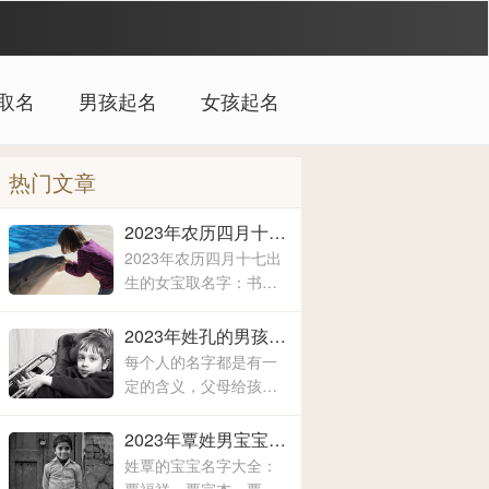
取名
男孩起名
女孩起名
热门文章
2023年农历四月十七出生的女宝取名字 女宝宝名字大全2023属兔
2023年农历四月十七出
生的女宝取名字：书
淼、洛兮、淑丹、亚
霖、一壹、圆媛、羽
2023年姓孔的男孩取什么名字 爸爸姓孔给宝宝取名
沐、佩麒、子卉、冰
每个人的名字都是有一
馨、伶瑶、青霖、翠
定的含义，父母给孩子
云、雯雨、可菡、宸
取名字的时候，所关注
佑、书玮、彤晴、禾木
的方方面面都是不一样
2023年覃姓男宝宝取名字大全 姓覃的宝宝名字大全
的，有的时候就算是同
姓覃的宝宝名字大全：
名同姓的人，相信所展