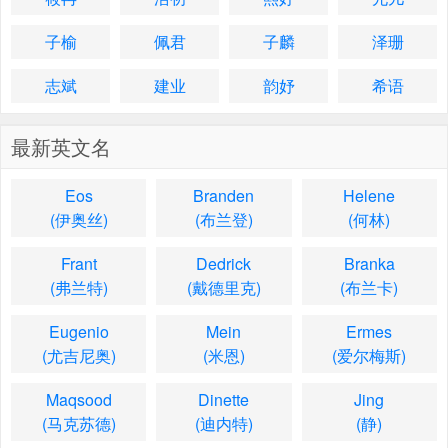
子榆
佩君
子麟
泽珊
志斌
建业
韵妤
希语
最新英文名
Eos
Branden
Helene
(伊奥丝)
(布兰登)
(何林)
Frant
Dedrick
Branka
(弗兰特)
(戴德里克)
(布兰卡)
Eugenio
Mein
Ermes
(尤吉尼奥)
(米恩)
(爱尔梅斯)
Maqsood
Dinette
Jing
(马克苏德)
(迪内特)
(静)