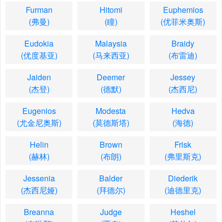
Furman
Hitomi
Euphemios
(弗曼)
(瞳)
(优菲米奥斯)
Eudokia
Malaysia
Braidy
(优度基亚)
(马来西亚)
(布雷迪)
Jaiden
Deemer
Jessey
(杰登)
(德默)
(杰西尼)
Eugenios
Modesta
Hedva
(尤金尼奥斯)
(莫德斯塔)
(海德)
Helin
Brown
Frisk
(赫林)
(布朗)
(弗里斯克)
Jessenia
Balder
Diederik
(杰西尼娅)
(拜德尔)
(迪德里克)
Breanna
Judge
Heshel