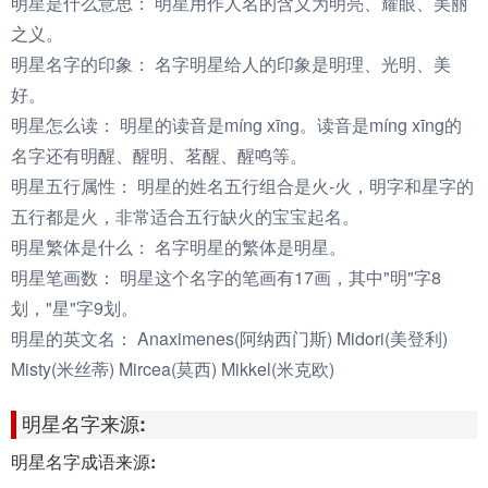
明星是什么意思：
明星用作人名的含义为明亮、耀眼、美丽
之义。
明星名字的印象：
名字明星给人的印象是明理、光明、美
好。
明星怎么读：
明星的读音是míng xīng。读音是míng xīng的
名字还有明醒、醒明、茗醒、醒鸣等。
明星五行属性：
明星的姓名五行组合是火-火，明字和星字的
五行都是火，非常适合五行缺火的宝宝起名。
明星繁体是什么：
名字明星的繁体是明星。
明星笔画数：
明星这个名字的笔画有17画，其中"明"字8
划，"星"字9划。
明星的英文名：
Anaximenes(阿纳西门斯) Midori(美登利)
Misty(米丝蒂) Mircea(莫西) Mikkel(米克欧)
明星名字来源:
明星名字成语来源: