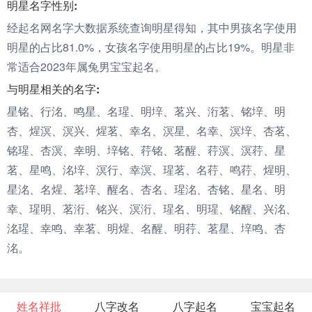
明星名字性别:
经起名网名字大数据系统查询明星得知，其中男孩名字使用
明星的占比81.0%，女孩名字使用明星的占比19%。明星非
常适合2023年属兔男宝宝起名。
与明星相关的名字:
星铭、行洺、鸣星、名瑆、明垶、茗兴、洐茗、铭垶、明
杏、煋溟、溟兴、煋茗、幸名、溟星、名幸、溟垶、杏茗、
铭瑆、杏溟、幸明、垶铭、荇铭、茗醒、荇溟、溟荇、星
茗、星鸣、洺垶、溟行、幸溟、瑆茗、名荇、鸣荇、煋明、
星洺、名煋、茗垶、醒名、杏名、瑆洺、杏铭、星名、明
幸、瑆明、茗洐、铭兴、溟洐、瑆名、明瑆、铭醒、兴洺、
洺瑆、幸鸣、幸茗、明煋、名醒、明荇、茗星、垶鸣、杏
洺。
姓名祥批
八字改名
八字起名
宝宝起名