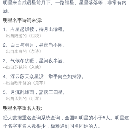
明星来自成语星前月下、一路福星、星星落落等，非常有内
涵。
明星名字诗词来源:
1、占
星
起饭犊，待月出输租。
--出自陆游的《租税》
2、白日与
明
月，昼夜尚不闲。
--出自李白的《杂诗》
3、气候冬犹暖，
星
河夜半涵。
--出自苏轼的《入峡》
4、浮云蔽天众
星
没，举手向空如抹漆。
--出自欧阳修的《鬼车》
5、月沉乱峰西，寥落三四
星
。
--出自孟郊的《听琴》
明星名字重名人数:
经大数据重名查询系统查询，全国叫明星的小于5人。明星这
个名字重名人数很少，极难遇到同名同姓的人。