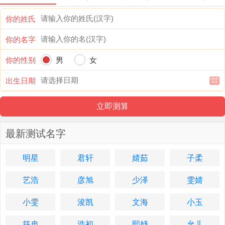
你的姓氏
你的名字
你的性别
男
女
出生日期
最新测试名字
明星
君轩
婧茹
子柔
艺浩
彦旭
少泽
雯婧
小雯
浚凯
文海
小玉
筱冉
浩初
熙妤
允儿