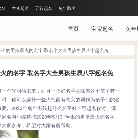
取名
生肖起名
五行起名
兔年取名
首页
宝宝起名
兔年
31号出的男孩最火的名字 取名字大全男孩生辰八字起名兔
孩最火的名字 取名字大全男孩生辰八字起名兔
有一个光明的未来，而且一个好名字意味着这个孩子有一
字时，你可以选择一些大气而有意义的词作为孩子们的名
要。2023年兔年男孩起什么名字好？可起名俊涛、清
起名网小编整理2023年5月31号出的男孩最火的名字，
供大家参考，希望对大家有所帮助。