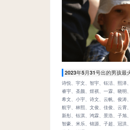
2023年5月31号出的男孩
诗悦、宇文、智宇、钰洁、熙泽
睿宇、圣颜、煜祺、一霖、晓明
希文、小宇、诗文、云帆、俊涛
航宇、林熙、文俊、佳俊、云霄
新彤、钰淇、鸿霖、景浩、子旭
智豪、米乐、锦源、子超、冠洪