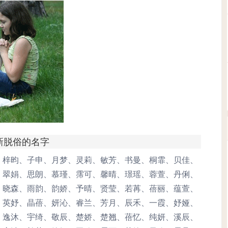
清新脱俗的名字
、梓昀、子申、月梦、灵莉、敏芳、书曼、桐霏、贝佳、
、翠娟、思朗、慕瑾、霈可、馨晴、璟瑶、蓉萱、丹俐、
、晓森、雨韵、韵娇、予晴、贤莹、若苒、蓓丽、蕴萱、
、英妤、晶蓓、妍沁、睿兰、芳月、辰禾、一霞、妤娅、
、逸沐、宇绮、敬辰、楚娇、楚翘、蓓忆、纯妍、溪辰、