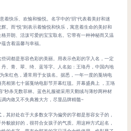
寓意着快乐、欢愉和愉悦。名字中的“玥”代表着美好和迷
辉。而“悦”则表示着愉悦和快乐，寓意着生命的美好和
性格开朗、活泼可爱的宝宝取名。它带有一种神秘而又温
中蕴含着温馨与幸福。
这些词都是形容色彩的美丽。用表示色彩的字入名，一定
、丹、青、翠、绮、蓝等字。人名如：王珞丹，中国内地
申为朱红色，通常用于女孩名。据悉，一年一度的戛纳电
邀亮相第七十届戛纳电影节开幕红毯。开幕盛典上 ，王珞
容”秒杀无数菲林。蓝色礼服裙采用天鹅绒与薄纱两种材
低调内敛又不失典雅大方，尽显品牌精髓~
式，其好处在于大多数女字为偏旁的字都是形容女子的，
子外貌姣好的，很符合女孩子的气质。用这种方式起名，
女性的名字。带有女部首的字只适合女性使用，也彰显了