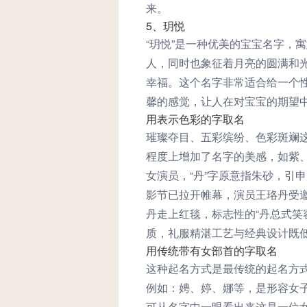
来。
5、玥悦
“玥悦”是一种优美的宝宝名字，
人，同时也象征着月亮的圆满和光
幸福。这个名字非常适合给一个
馨的感觉，让人在对宝宝的期望
用表示色彩的字取名
璀璨夺目、五彩缤纷、色彩斑斓
程度上增加了名字的美感，如紫
女演员，“丹”字原意指朱砂，引
影节已拉开帷幕，演员王珞丹受
丹走上红毯，标志性的“丹总式笑
质，礼服精湛工艺与经典设计既
用传统带有女部首的字取名
这种起名方式是最传统的起名方
例如：娉、婷、娜等，是形容女
可从名字中一眼看出来这是一位