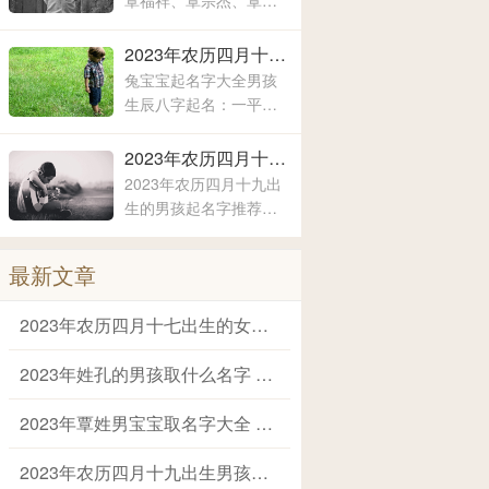
覃福祥、覃宗杰、覃春
现出来的寓意也是有所
秀、覃泽耀、覃弘扬、
不同的，这主要要看父
覃润彤、覃小洁、覃浚
2023年农历四月十九出生男孩霸气有内涵的名字 兔宝宝起名字大全男孩生辰八字起名
母对于孩子的期待和要
淇、覃炳坤、覃玉阳、
兔宝宝起名字大全男孩
求
覃宗宝、覃兴隆、覃天
生辰八字起名：一平、
予、覃欣君、覃瑞源、
子峻、禹泽、云凯、露
覃吉米、覃熙
涵、云轩、文瀚、彦
2023年农历四月十九出生的男孩起名字推荐 兔年男孩名字2023年名字大全
君、嘉林、霄云、子
2023年农历四月十九出
栋、亦心、梓玉、洛
生的男孩起名字推荐：
伊、宸溪、浩明、沐
锡泉、茗涵、恒彬、家
一、浚泽、智豪、鑫磊
艺、继楷、晨歆、国
最新文章
瑞、韶涵、融淳、道
明、一惟、智铭、佳
2023年农历四月十七出生的女宝取名字 女宝宝名字大全2023属兔
洛、奕谨、君然、明
杨、冠泽、晓锋、
2023年姓孔的男孩取什么名字 爸爸姓孔给宝宝取名
2023年覃姓男宝宝取名字大全 姓覃的宝宝名字大全
2023年农历四月十九出生男孩霸气有内涵的名字 兔宝宝起名字大全男孩生辰八字起名