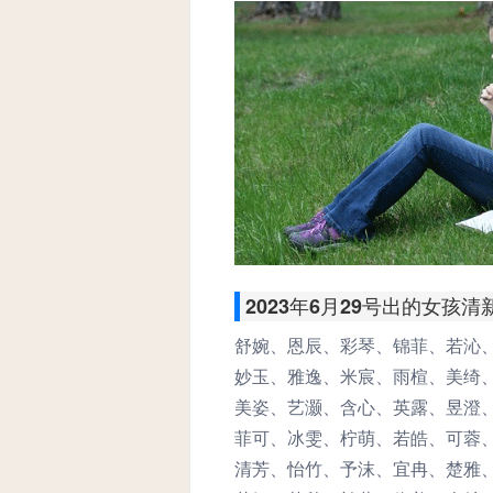
2023年6月29号出的女孩
舒婉、恩辰、彩琴、锦菲、若沁
妙玉、雅逸、米宸、雨楦、美绮
美姿、艺灏、含心、英露、昱澄
菲可、冰雯、柠萌、若皓、可蓉
清芳、怡竹、予沫、宜冉、楚雅