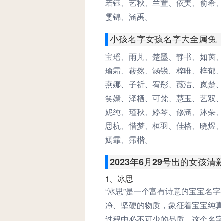
若钰、艺秋、兰萱、依美、俞希
雯锦、涵禹。
小孩名字女孩名字大全属兔
宝瑶、雨芃、楚墨、静书、如茵
瑜霜、莜然、涵锐、梓唯、梓郁
燕娜、子祈、宥彤、薇洁、岚楚
笑嫣、泽栖、可梵、慧玉、艺双
妮纯、瑾秋、婷琴、修涵、沐朵
思杭、惜梦、桓羽、佳格、晓煜
嫣霏、霈楷。
2023年6月29号出的女孩
1、冰思
“冰思”是一个富有诗意的宝宝名
净、坚硬的物质，象征着宝宝纯
过程中必不可少的品质。这个名