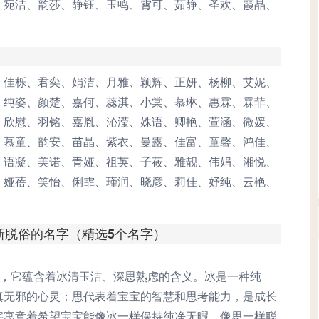
、宛洁、韵莎、静钰、玉鸣、霄可、茹静、圣欢、霞晶、
、佳栎、君奕、娟洁、月雅、颖辉、正妍、杨柳、艾妮、
、纯姿、颜楚、嘉何、蕊淇、小棠、慕琳、惠霖、霖菲、
、欣慰、羽铭、嘉胤、沁滢、姝语、卿艳、萱涵、微媛、
、慕童、韵安、苗晶、紫衣、曼露、佳富、童馨、鸿佳、
、语凝、美诺、青娅、祖英、子莜、雅靓、伟娟、湘悦、
、娅蓓、笑怡、俐霏、瑾润、晓彦、莉佳、妤纯、云艳、
清新脱俗的名字（精选5个名字）
字，它蕴含着冰清玉洁、深思熟虑的含义。冰是一种纯
真无邪的心灵；思代表着宝宝的智慧和思考能力，是成长
字寓意着希望宝宝能像冰一样保持纯净无暇，像思一样聪