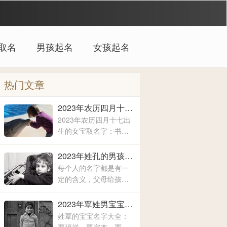
取名
男孩起名
女孩起名
热门文章
2023年农历四月十七出生的女宝取名字 女宝宝名字大全2023属兔
2023年农历四月十七出
生的女宝取名字：书
淼、洛兮、淑丹、亚
霖、一壹、圆媛、羽
2023年姓孔的男孩取什么名字 爸爸姓孔给宝宝取名
沐、佩麒、子卉、冰
每个人的名字都是有一
馨、伶瑶、青霖、翠
定的含义，父母给孩子
云、雯雨、可菡、宸
取名字的时候，所关注
佑、书玮、彤晴、禾木
的方方面面都是不一样
2023年覃姓男宝宝取名字大全 姓覃的宝宝名字大全
的，有的时候就算是同
姓覃的宝宝名字大全：
名同姓的人，相信所展