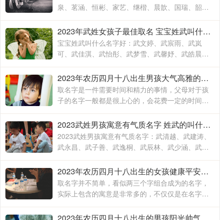
泉、茗涵、恒彬、家艺、继楷、晨歆、国瑞、韶
涵、融淳、道明、一惟、智铭、佳洛、奕谨、君
然、明杨、冠泽、晓锋、
2023年武姓女孩子最佳取名 宝宝姓武叫什么名字好
宝宝姓武叫什么名字好：武文婷、武宸雨、武岚
可、武佳淇、武怡彤、武梦雪、武馨妤、武皓晨、
武楚妍、武子懿、武宸羽、武思敏、武梓榆、武思
诺、武奕君、武涵雨、武
2023年农历四月十八出生男孩大气高雅的名字 2023年男孩姓名大全
取名字是一件需要时间和精力的事情，父母对于孩
子的名字一般都是很上心的，会花费一定的时间和
精力去取，毕竟不出意外的话，一个名字会伴随孩
子的出生到结束，贯穿孩子的一生
2023武姓男孩寓意有气质名字 姓武的叫什么名字
2023武姓男孩寓意有气质名字：武清越、武建涛、
武永昌、武子善、武逸桐、武辰林、武少涵、武月
桐、武梓橙、武进平、武云志、武红伟、武梓栎、
武一纯、武润洁、
2023年农历四月十八出生的女孩健康平安的名字 兔年出生适合女孩子的名字
取名字并不简单，看似两三个字组合成为的名字，
实际上包含的寓意是非常多的，不仅仅是在名字的
文字组合搭配方面，对于名字的内在含义方面也有
着不一样的寓意，一个名字究竟取的好不好
2023年农历四月十八出生的男孩阳光帅气的名字 2023兔年最好的男孩名字大全