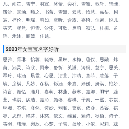
凡、雨笙、雪宁、羽宣、冰蕾、奕乔、雪雅、敏轩、锦珊、
诺汐、霖涵、曦之、书蕾、雪姗、云慧、怡慧、嘉岳、栩
宸、梓伦、明瑶、萌如、彦昕、含露、嘉绮、佳易、悦儿、
筱艺、粲然、恒雪、汐雯、可歌、启萌、颖弘、桂梅、孟
瑶、禾沐、丽嫣、佳越。
2023年女宝宝名字好听
恩雅、霄琳、怡蓉、晓筱、星琳、永梅、蕴仪、思融、炜
茵、涵灵、诗欣、雨来、舒忻、英潇、涛嫣、慧宇、思美、
翠玲、玮涵、晨霞、心思、洁萱、沛晴、童菲、慧莲、子
毓、彦棋、凡妙、彦祺、铄涵、米嘉、婷媛、妍淇、艳娇、
诗言、颜忆、瀚月、嘉萌、林燕、薇琳、嘉娜、羽宁、蕊
萱、琪淇、婉洁、嘉沁、颜姿、睿棋、子秦、一熙、芯媛、
琳姗、芯琪、彦然、诗妙、翊君、誉宸、依蓉、慕容、祺
睿、思橙、艳芬、沐慈、依文、维君、颖诗、秋硕、诗予、
筱羽、玮瑾、宛欣、心楚、子雪、盈珍、小依、彩莉、蕊