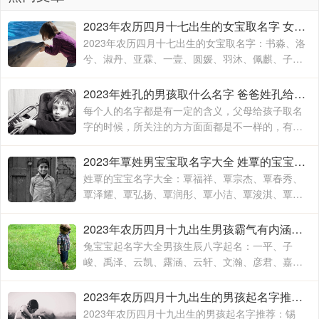
2023年农历四月十七出生的女宝取名字 女宝宝名字大全2023属兔
2023年农历四月十七出生的女宝取名字：书淼、洛
兮、淑丹、亚霖、一壹、圆媛、羽沐、佩麒、子
卉、冰馨、伶瑶、青霖、翠云、雯雨、可菡、宸
佑、书玮、彤晴、禾木
2023年姓孔的男孩取什么名字 爸爸姓孔给宝宝取名
每个人的名字都是有一定的含义，父母给孩子取名
字的时候，所关注的方方面面都是不一样的，有的
时候就算是同名同姓的人，相信所展现出来的寓意
也是有所不同的，这主要要看父母对于孩子的期待
2023年覃姓男宝宝取名字大全 姓覃的宝宝名字大全
和要求
姓覃的宝宝名字大全：覃福祥、覃宗杰、覃春秀、
覃泽耀、覃弘扬、覃润彤、覃小洁、覃浚淇、覃炳
坤、覃玉阳、覃宗宝、覃兴隆、覃天予、覃欣君、
覃瑞源、覃吉米、覃熙
2023年农历四月十九出生男孩霸气有内涵的名字 兔宝宝起名字大全男孩生辰八字起名
兔宝宝起名字大全男孩生辰八字起名：一平、子
峻、禹泽、云凯、露涵、云轩、文瀚、彦君、嘉
林、霄云、子栋、亦心、梓玉、洛伊、宸溪、浩
明、沐一、浚泽、智豪、鑫磊
2023年农历四月十九出生的男孩起名字推荐 兔年男孩名字2023年名字大全
2023年农历四月十九出生的男孩起名字推荐：锡