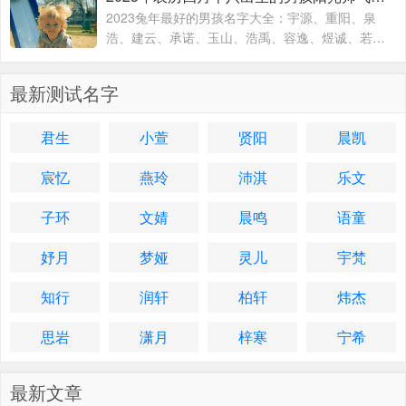
2023兔年最好的男孩名字大全：宇源、重阳、泉
浩、建云、承诺、玉山、浩禹、容逸、煜诚、若
天、融凯、溢涵、德权、书远、沐霜、登峰、洪
睿、紫瑞、坚兵、如含、
最新测试名字
君生
小萱
贤阳
晨凯
宸忆
燕玲
沛淇
乐文
子环
文婧
晨鸣
语童
妤月
梦娅
灵儿
宇梵
知行
润轩
柏轩
炜杰
思岩
潇月
梓寒
宁希
最新文章