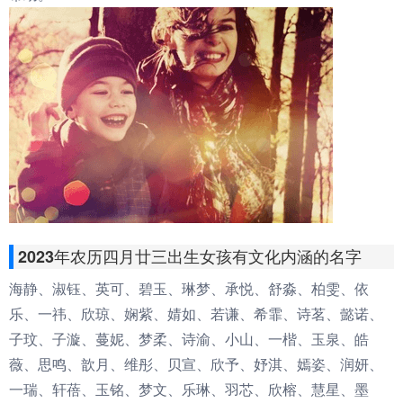
2023年农历四月廿三出生女孩有文化内涵的名字
海静、淑钰、英可、碧玉、琳梦、承悦、舒淼、柏雯、依
乐、一祎、欣琼、娴紫、婧如、若谦、希霏、诗茗、懿诺、
子玟、子漩、蔓妮、梦柔、诗渝、小山、一楷、玉泉、皓
薇、思鸣、歆月、维彤、贝宣、欣予、妤淇、嫣姿、润妍、
一瑞、轩蓓、玉铭、梦文、乐琳、羽芯、欣榕、慧星、墨