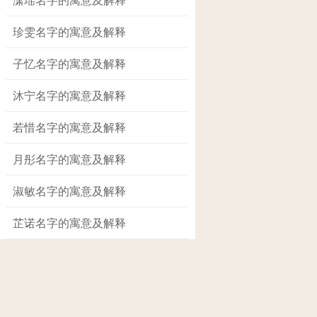
珍雯名字的寓意及解释
子忆名字的寓意及解释
沐宁名字的寓意及解释
若惜名字的寓意及解释
月彤名字的寓意及解释
淑敏名字的寓意及解释
芷诺名字的寓意及解释