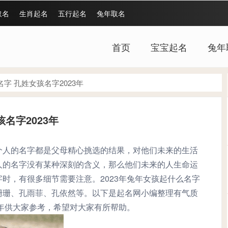
取名
生肖起名
五行起名
兔年取名
首页
宝宝起名
兔年
字 孔姓女孩名字2023年
名字2023年
个人的名字都是父母精心挑选的结果，对他们未来的生活
人的名字没有某种深刻的含义，那么他们未来的人生命运
时，有很多细节需要注意。2023年兔年女孩起什么名字
珊珊、孔雨菲、孔依然等。以下是起名网小编整理有气质
3年供大家参考，希望对大家有所帮助。