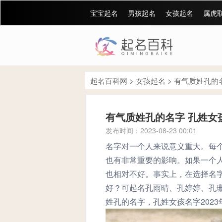
宝宝起名
男孩起名
女孩起名
属虎
起名百科网
>
女孩起名
>
有气质姓孔的名
有气质姓孔的名字 孔姓女孩
发布时间：2023-08-23 00:01
名字对一个人来说意义重大。每
也有非常重要的影响。如果一个
也相对不好。事实上，在选择名字
好？可起名孔雨晴、孔婷婷、孔
姓孔的名字，孔姓女孩名字202