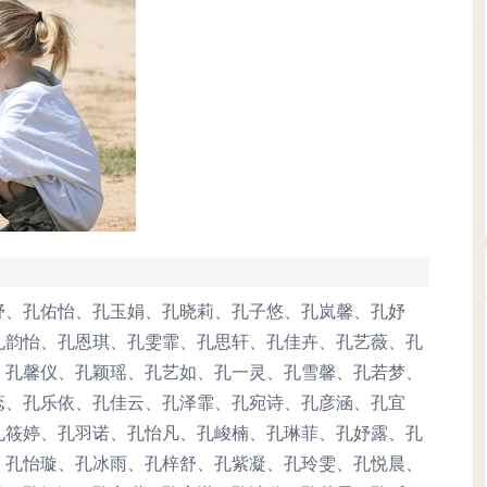
妤、孔佑怡、孔玉娟、孔晓莉、孔子悠、孔岚馨、孔妤
孔韵怡、孔恩琪、孔雯霏、孔思轩、孔佳卉、孔艺薇、孔
、孔馨仪、孔颖瑶、孔艺如、孔一灵、孔雪馨、孔若梦、
蕊、孔乐依、孔佳云、孔泽霏、孔宛诗、孔彦涵、孔宜
孔筱婷、孔羽诺、孔怡凡、孔峻楠、孔琳菲、孔妤露、孔
、孔怡璇、孔冰雨、孔梓舒、孔紫凝、孔玲雯、孔悦晨、