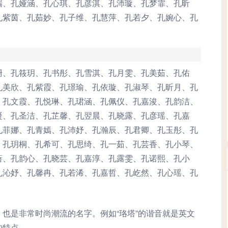
瑞、孔娅涵、孔心琪、孔彦淇、孔沛璇、孔梦霏、孔昕
孔紫茵、孔茹妙、孔子维、孔慧萍、孔若夕、孔婉心、孔
珊、孔筱玥、孔书彤、孔雪淇、孔月雯、孔美茹、孔佑
孔美欣、孔紫霞、孔璟瑜、孔依璇、孔淑琴、孔昕月、孔
、孔文霞、孔悦琳、孔珺涵、孔佩仪、孔嘉浚、孔韵洁、
凝、孔圣洁、孔芷馨、孔翌晨、孔晓露、孔彦瑶、孔嘉
孔菲娜、孔青嫣、孔沛妤、孔瀚辰、孔君卿、孔玉彤、孔
、孔玥桐、孔希可、孔思绮、孔一茹、孔芸香、孔小琴、
蓓、孔韵心、孔晓芸、孔嘉淳、孔露雯、孔诺熙、孔小
孔沁妤、孔馨冉、孔若浠、孔嘉哲、孔屹然、孔心瑶、孔
也是非常时尚潮流的名字。例如“珞塔”的谐音就是英文
由的特点。