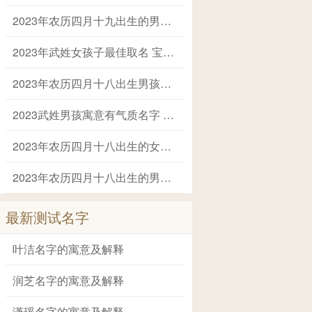
2023年农历四月十九出生的男孩起名字推荐 兔年男孩名字2023年名字大全
2023年武姓女孩子最佳取名 宝宝姓武叫什么名字好
2023年农历四月十八出生男孩大气高雅的名字 2023年男孩姓名大全
2023武姓男孩寓意有气质名字 姓武的叫什么名字
2023年农历四月十八出生的女孩健康平安的名字 兔年出生适合女孩子的名字
2023年农历四月十八出生的男孩阳光帅气的名字 2023兔年最好的男孩名字大全
最新测试名字
叶洁名字的寓意及解释
润芝名字的寓意及解释
潇瑶名字的寓意及解释