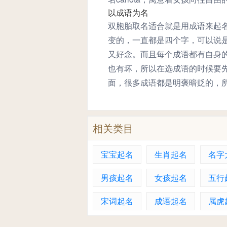
以成语为名
双胞胎取名适合就是用成语来起
变的，一直都是四个字，可以说
又好念。而且每个成语都有自身
也有坏，所以在选成语的时候要
面，很多成语都是明褒暗贬的，
相关类目
宝宝起名
生肖起名
名字
男孩起名
女孩起名
五行
宋词起名
成语起名
属虎