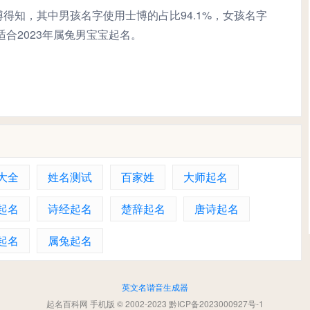
得知，其中男孩名字使用士博的占比94.1%，女孩名字
适合2023年属兔男宝宝起名。
大全
姓名测试
百家姓
大师起名
起名
诗经起名
楚辞起名
唐诗起名
起名
属兔起名
英文名谐音生成器
起名百科网 手机版 © 2002-2023
黔ICP备2023000927号-1