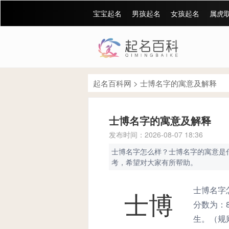
宝宝起名
男孩起名
女孩起名
属虎
起名百科网
>
士博名字的寓意及解释
士博名字的寓意及解释
发布时间：2026-08-07 18:36
士博名字怎么样？士博名字的寓意是
考，希望对大家有所帮助。
士博名字
士博
分数为：
生。（规