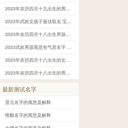
2023年农历四月十九出生的男孩起名字推荐 兔年男孩名字2023年名字大全
2023年武姓女孩子最佳取名 宝宝姓武叫什么名字好
2023年农历四月十八出生男孩大气高雅的名字 2023年男孩姓名大全
2023武姓男孩寓意有气质名字 姓武的叫什么名字
2023年农历四月十八出生的女孩健康平安的名字 兔年出生适合女孩子的名字
2023年农历四月十八出生的男孩阳光帅气的名字 2023兔年最好的男孩名字大全
最新测试名字
景元名字的寓意及解释
惟毅名字的寓意及解释
士博名字的寓意及解释