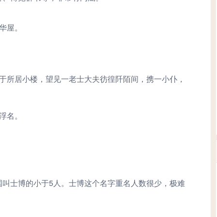
华屋。
坐于所居小楼，望见一老
士
大夫彷徨阡陌间，携一小仆，
浮名。
国叫士博的小于5人。士博这个名字重名人数很少，极难