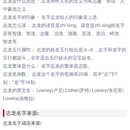
志龙是什么意思：
志龙用作人名的含义为有志趣、幸运、人
中豪杰之义。
志龙名字的印象：
名字志龙给人的印象是上进。
志龙怎么读：
志龙的读音是zhì lóng。读音是zhì lóng的名字
还有智珑、智泷、志隆、治龙、致隆、至泷、泷治、峙龙、
智龙等。
志龙五行属性：
志龙的姓名五行组合是火-火，志字和龙字的
五行都是火，非常适合五行缺火的宝宝起名。
志龙繁体是什么：
名字志龙的繁体是志龍。
志龙笔画数：
志龙这个名字的笔画有23画，其中"志"字7
划，"龙"字16划。
志龙的英文名：
Looney(卢尼) Lothar(罗特) Lowery(洛厄里)
Lovella(洛唯拉)
志龙名字来源:
志龙名字成语来源: