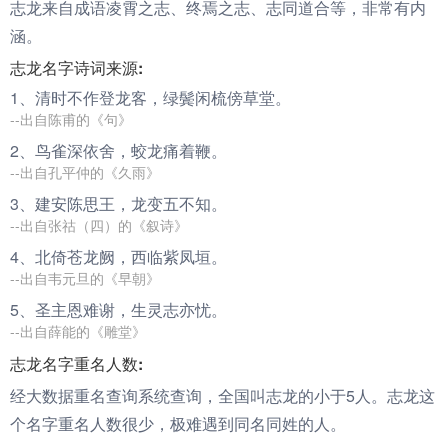
志龙来自成语凌霄之志、终焉之志、志同道合等，非常有内
涵。
志龙名字诗词来源:
1、清时不作登
龙
客，绿鬓闲梳傍草堂。
--出自陈甫的《句》
2、鸟雀深依舍，蛟
龙
痛着鞭。
--出自孔平仲的《久雨》
3、建安陈思王，
龙
变五不知。
--出自张祜（四）的《叙诗》
4、北倚苍
龙
阙，西临紫凤垣。
--出自韦元旦的《早朝》
5、圣主恩难谢，生灵
志
亦忧。
--出自薛能的《雕堂》
志龙名字重名人数:
经大数据重名查询系统查询，全国叫志龙的小于5人。志龙这
个名字重名人数很少，极难遇到同名同姓的人。