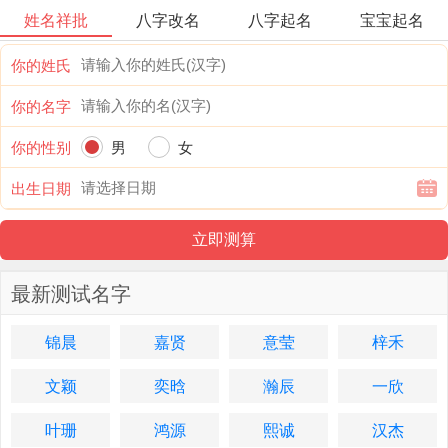
姓名祥批
八字改名
八字起名
宝宝起名
你的姓氏
你的名字
你的性别
男
女
出生日期
最新测试名字
锦晨
嘉贤
意莹
梓禾
文颖
奕晗
瀚辰
一欣
叶珊
鸿源
熙诚
汉杰