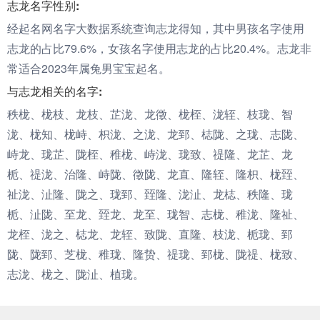
志龙名字性别:
经起名网名字大数据系统查询志龙得知，其中男孩名字使用
志龙的占比79.6%，女孩名字使用志龙的占比20.4%。志龙非
常适合2023年属兔男宝宝起名。
与志龙相关的名字:
秩栊、栊枝、龙枝、芷泷、龙徵、栊桎、泷轾、枝珑、智
泷、栊知、栊峙、枳泷、之泷、龙郅、梽陇、之珑、志陇、
峙龙、珑芷、陇桎、稚栊、峙泷、珑致、禔隆、龙芷、龙
栀、禔泷、治隆、峙陇、徵陇、龙直、隆轾、隆枳、栊臸、
祉泷、沚隆、陇之、珑郅、臸隆、泷沚、龙梽、秩隆、珑
栀、沚陇、至龙、臸龙、龙至、珑智、志栊、稚泷、隆祉、
龙桎、泷之、梽龙、龙轾、致陇、直隆、枝泷、栀珑、郅
陇、陇郅、芝栊、稚珑、隆贽、禔珑、郅栊、陇禔、栊致、
志泷、栊之、陇沚、植珑。