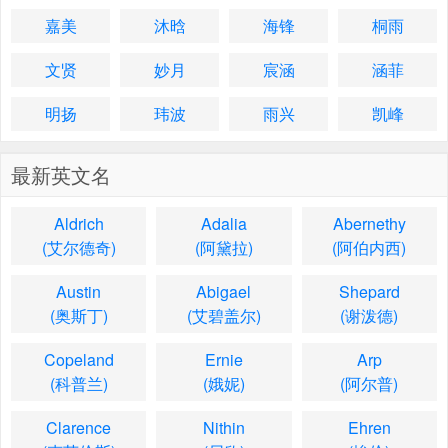
嘉美
沐晗
海锋
桐雨
文贤
妙月
宸涵
涵菲
明扬
玮波
雨兴
凯峰
最新英文名
Aldrich
Adalia
Abernethy
(艾尔德奇)
(阿黛拉)
(阿伯内西)
Austin
Abigael
Shepard
(奥斯丁)
(艾碧盖尔)
(谢泼德)
Copeland
Ernie
Arp
(科普兰)
(娥妮)
(阿尔普)
Clarence
Nithin
Ehren