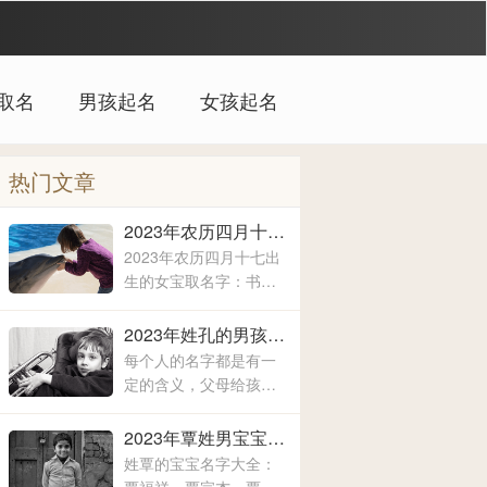
取名
男孩起名
女孩起名
热门文章
2023年农历四月十七出生的女宝取名字 女宝宝名字大全2023属兔
2023年农历四月十七出
生的女宝取名字：书
淼、洛兮、淑丹、亚
霖、一壹、圆媛、羽
2023年姓孔的男孩取什么名字 爸爸姓孔给宝宝取名
沐、佩麒、子卉、冰
每个人的名字都是有一
馨、伶瑶、青霖、翠
定的含义，父母给孩子
云、雯雨、可菡、宸
取名字的时候，所关注
佑、书玮、彤晴、禾木
的方方面面都是不一样
2023年覃姓男宝宝取名字大全 姓覃的宝宝名字大全
的，有的时候就算是同
姓覃的宝宝名字大全：
名同姓的人，相信所展