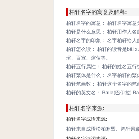
字，70
柏轩名字的寓意及解释:
柏轩名字的寓意：
柏轩名字寓意
柏轩是什么意思：
柏轩用作人名
柏轩名字的印象：
名字柏轩给人
柏轩怎么读：
柏轩的读音是bǎi 
瑄、百宣、煊佰等。
柏轩五行属性：
柏轩的姓名五行
柏轩繁体是什么：
名字柏轩的繁
柏轩笔画数：
柏轩这个名字的笔画有
柏轩的英文名：
Baila(巴伊拉) Ba
柏轩名字来源:
柏轩名字成语来源:
柏轩来自成语松柏寒盟、鸿轩凤
柏轩名字诗词来源: