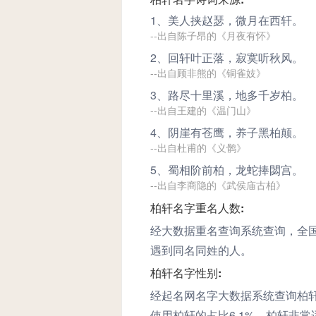
1、美人挟赵瑟，微月在西
轩
。
--出自陈子昂的《月夜有怀》
2、回
轩
叶正落，寂寞听秋风。
--出自顾非熊的《铜雀妓》
3、路尽十里溪，地多千岁
柏
。
--出自王建的《温门山》
4、阴崖有苍鹰，养子黑
柏
颠。
--出自杜甫的《义鹘》
5、蜀相阶前
柏
，龙蛇捧閟宫。
--出自李商隐的《武侯庙古柏》
柏轩名字重名人数:
经大数据重名查询系统查询，全
遇到同名同姓的人。
柏轩名字性别:
经起名网名字大数据系统查询柏轩
使用柏轩的占比6.1%。柏轩非常