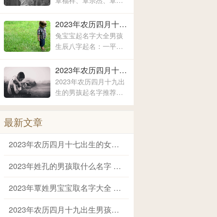
覃福祥、覃宗杰、覃春
现出来的寓意也是有所
秀、覃泽耀、覃弘扬、
不同的，这主要要看父
覃润彤、覃小洁、覃浚
2023年农历四月十九出生男孩霸气有内涵的名字 兔宝宝起名字大全男孩生辰八字起名
母对于孩子的期待和要
淇、覃炳坤、覃玉阳、
兔宝宝起名字大全男孩
求
覃宗宝、覃兴隆、覃天
生辰八字起名：一平、
予、覃欣君、覃瑞源、
子峻、禹泽、云凯、露
覃吉米、覃熙
涵、云轩、文瀚、彦
2023年农历四月十九出生的男孩起名字推荐 兔年男孩名字2023年名字大全
君、嘉林、霄云、子
2023年农历四月十九出
栋、亦心、梓玉、洛
生的男孩起名字推荐：
伊、宸溪、浩明、沐
锡泉、茗涵、恒彬、家
一、浚泽、智豪、鑫磊
艺、继楷、晨歆、国
最新文章
瑞、韶涵、融淳、道
明、一惟、智铭、佳
2023年农历四月十七出生的女宝取名字 女宝宝名字大全2023属兔
洛、奕谨、君然、明
杨、冠泽、晓锋、
2023年姓孔的男孩取什么名字 爸爸姓孔给宝宝取名
2023年覃姓男宝宝取名字大全 姓覃的宝宝名字大全
2023年农历四月十九出生男孩霸气有内涵的名字 兔宝宝起名字大全男孩生辰八字起名