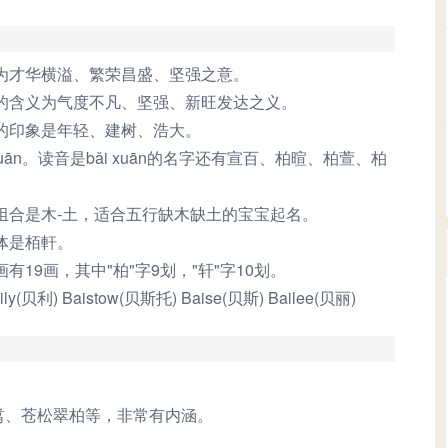
分以下为不好的名字）
为才华横溢、繁荣昌盛、坚强之意。
的含义为气度不凡、坚强、新旺发达之义。
的印象是年轻、建树、浩大。
xuān。读音是bǎi xuān的名字还有宣百、柏暄、柏萱、柏
组合是木-土，适合五行缺木缺土的宝宝起名。
体是栢軒。
19画，其中"柏"字9划，"轩"字10划。
ily(贝利) Baistow(贝斯托) Baise(贝斯) Bailee(贝丽)
翥、苍松翠柏等，非常有内涵。