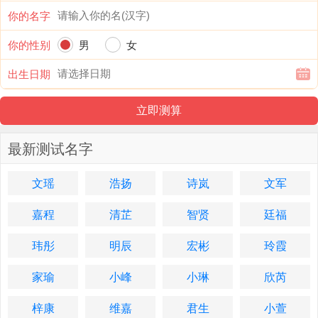
你的名字
你的性别
男
女
出生日期
最新测试名字
文瑶
浩扬
诗岚
文军
嘉程
清芷
智贤
廷福
玮彤
明辰
宏彬
玲霞
家瑜
小峰
小琳
欣芮
梓康
维嘉
君生
小萱