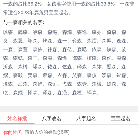
一森的占比66.2%，女孩名字使用一森的占比33.8%。一森非
常适合2023年属兔男宝宝起名。
与一森相关的名字:
以森、懿森、洢森、森懿、森漪、森逸、森亦、倚森、森
义、森翼、翊森、屹森、森一、弈森、森熤、森羿、逸森、
一森、森萓、森依、祎森、森亿、森呓、依森、轶森、苡
森、森钇、森宜、森夷、森怿、迤森、椬森、森仡、夷森、
沂森、森枍、埸森、铱森、仡森、峄森、森铱、翌森、森
熠、森毅、奕森、燚森、衣森、乂森、森仪、湙森、钇森、
溢森、乙森、森峄、森谊、弋森、森壹、森檥、嫕森、森
屹、森嫕、怿森、译森、森浥、森檍、绎森。
姓名祥批
八字改名
八字起名
宝宝起名
你的姓氏