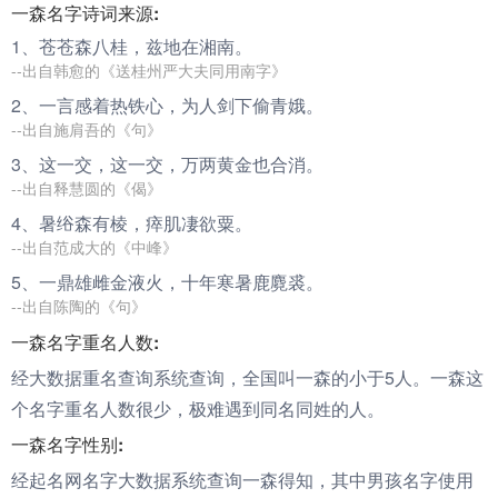
一森名字诗词来源:
1、苍苍
森
八桂，兹地在湘南。
--出自韩愈的《送桂州严大夫同用南字》
2、
一
言感着热铁心，为人剑下偷青娥。
--出自施肩吾的《句》
3、这
一
交，这
一
交，万两黄金也合消。
--出自释慧圆的《偈》
4、暑绤
森
有棱，瘁肌凄欲粟。
--出自范成大的《中峰》
5、
一
鼎雄雌金液火，十年寒暑鹿麑裘。
--出自陈陶的《句》
一森名字重名人数:
经大数据重名查询系统查询，全国叫一森的小于5人。一森这
个名字重名人数很少，极难遇到同名同姓的人。
一森名字性别:
经起名网名字大数据系统查询一森得知，其中男孩名字使用