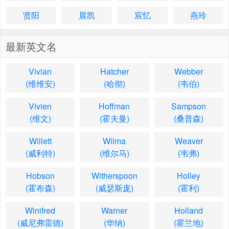
贤阳
晨凯
宸忆
燕玲
最新英文名
Vivian
Hatcher
Webber
(维维安)
(哈彻)
(韦伯)
Vivien
Hoffman
Sampson
(维文)
(霍夫曼)
(桑普森)
Willett
Wilma
Weaver
(威利特)
(维尔马)
(韦弗)
Hobson
Witherspoon
Holley
(霍布森)
(威瑟斯庞)
(霍利)
Winifred
Warner
Holland
(威尼弗雷德)
(华纳)
(霍兰地)