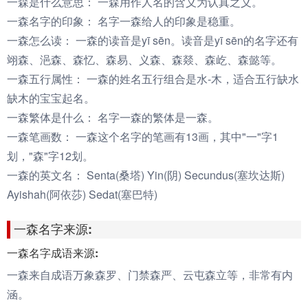
一森是什么意思：
一森用作人名的含义为认真之义。
一森名字的印象：
名字一森给人的印象是稳重。
一森怎么读：
一森的读音是yī sēn。读音是yī sēn的名字还有
翊森、浥森、森忆、森易、义森、森燚、森屹、森懿等。
一森五行属性：
一森的姓名五行组合是水-木，适合五行缺水
缺木的宝宝起名。
一森繁体是什么：
名字一森的繁体是一森。
一森笔画数：
一森这个名字的笔画有13画，其中"一"字1
划，"森"字12划。
一森的英文名：
Senta(桑塔) Yin(阴) Secundus(塞坎达斯)
Ayishah(阿依莎) Sedat(塞巴特)
一森名字来源:
一森名字成语来源:
一森来自成语万象森罗、门禁森严、云屯森立等，非常有内
涵。