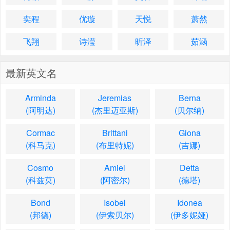
奕程
优璇
天悦
萧然
飞翔
诗滢
昕泽
茹涵
最新英文名
Arminda
Jeremias
Berna
(阿明达)
(杰里迈亚斯)
(贝尔纳)
Cormac
Brittani
Giona
(科马克)
(布里特妮)
(吉娜)
Cosmo
Amiel
Detta
(科兹莫)
(阿密尔)
(德塔)
Bond
Isobel
Idonea
(邦德)
(伊索贝尔)
(伊多妮娅)