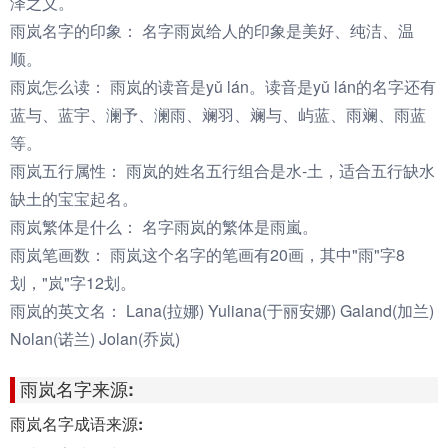
泽之义。
雨岚名字的印象：
名字雨岚给人的印象是美好、纯洁、温
顺。
雨岚怎么读：
雨岚的读音是yǔ lán。读音是yǔ lán的名字还有
蓝与、蓝宇、澜予、澜雨、斓羽、斓与、屿蓝、雨斓、雨蓝
等。
雨岚五行属性：
雨岚的姓名五行组合是水-土，适合五行缺水
缺土的宝宝起名。
雨岚繁体是什么：
名字雨岚的繁体是雨嵐。
雨岚笔画数：
雨岚这个名字的笔画有20画，其中"雨"字8
划，"岚"字12划。
雨岚的英文名：
Lana(拉娜) Yuliana(于丽安娜) Galand(加兰)
Nolan(诺兰) Jolan(乔岚)
雨岚名字来源:
雨岚名字成语来源: