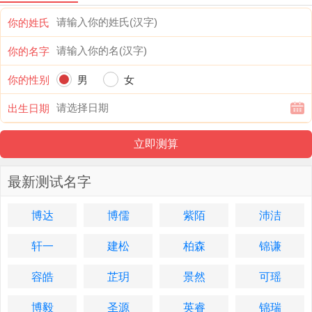
你的姓氏
你的名字
你的性别
男
女
出生日期
最新测试名字
博达
博儒
紫陌
沛洁
轩一
建松
柏森
锦谦
容皓
芷玥
景然
可瑶
博毅
圣源
英睿
锦瑞