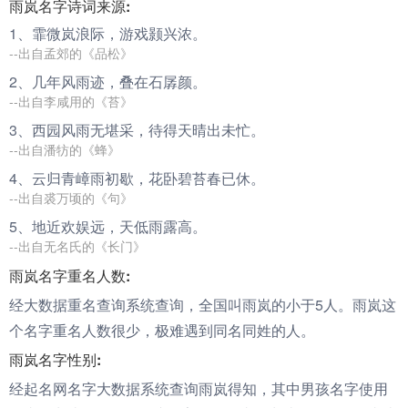
雨岚名字诗词来源:
1、霏微
岚
浪际，游戏颢兴浓。
--出自孟郊的《品松》
2、几年风
雨
迹，叠在石孱颜。
--出自李咸用的《苔》
3、西园风
雨
无堪采，待得天晴出未忙。
--出自潘牥的《蜂》
4、云归青嶂
雨
初歇，花卧碧苔春已休。
--出自裘万顷的《句》
5、地近欢娱远，天低
雨
露高。
--出自无名氏的《长门》
雨岚名字重名人数:
经大数据重名查询系统查询，全国叫雨岚的小于5人。雨岚这
个名字重名人数很少，极难遇到同名同姓的人。
雨岚名字性别:
经起名网名字大数据系统查询雨岚得知，其中男孩名字使用