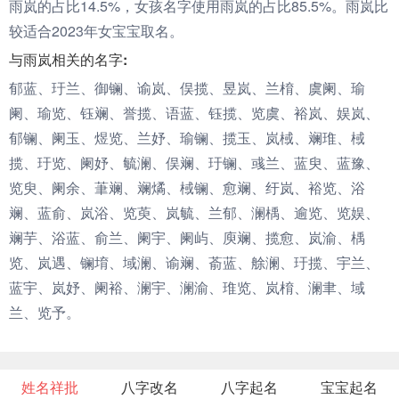
雨岚的占比14.5%，女孩名字使用雨岚的占比85.5%。雨岚比
较适合2023年女宝宝取名。
与雨岚相关的名字:
郁蓝、玗兰、御镧、谕岚、俣揽、昱岚、兰棛、虞阑、瑜
阑、瑜览、钰斓、誉揽、语蓝、钰揽、览虞、裕岚、娱岚、
郁镧、阑玉、煜览、兰妤、瑜镧、揽玉、岚棫、斓琟、棫
揽、玗览、阑妤、毓澜、俣斓、玗镧、彧兰、蓝臾、蓝豫、
览臾、阑余、茟斓、斓燏、棫镧、愈斓、纡岚、裕览、浴
斓、蓝俞、岚浴、览萸、岚毓、兰郁、澜楀、逾览、览娱、
斓芋、浴蓝、俞兰、阑宇、阑屿、庾斓、揽愈、岚渝、楀
览、岚遇、镧堉、域澜、谕斓、萮蓝、艅澜、玗揽、宇兰、
蓝宇、岚妤、阑裕、澜宇、澜渝、琟览、岚棛、澜聿、域
兰、览予。
姓名祥批
八字改名
八字起名
宝宝起名