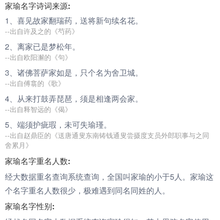
家瑜名字诗词来源:
1、喜见故
家
翻瑞药，送将新句续名花。
--出自许及之的《芍药》
2、离
家
已是梦松年。
--出自欧阳澥的《句》
3、诸佛菩萨
家
如是，只个名为舍卫城。
--出自傅翕的《歌》
4、从来打鼓弄琵琶，须是相逢两会
家
。
--出自释智远的《偈》
5、端须护疵瑕，未可失
瑜
瑾。
--出自赵鼎臣的《送唐通叟东南铸钱通叟尝摄度支员外郎职事与之同
舍累月》
家瑜名字重名人数:
经大数据重名查询系统查询，全国叫家瑜的小于5人。家瑜这
个名字重名人数很少，极难遇到同名同姓的人。
家瑜名字性别: