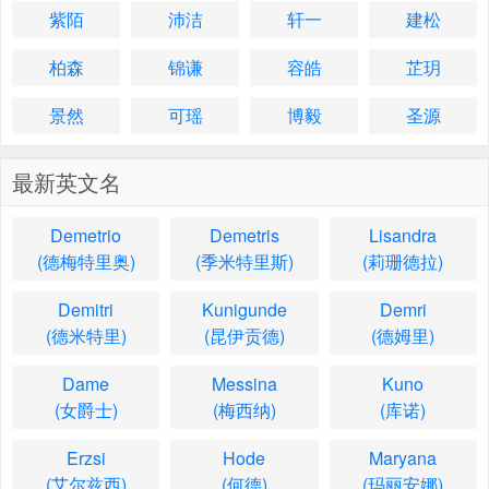
紫陌
沛洁
轩一
建松
柏森
锦谦
容皓
芷玥
景然
可瑶
博毅
圣源
最新英文名
Demetrio
Demetris
Lisandra
(德梅特里奥)
(季米特里斯)
(莉珊德拉)
Demitri
Kunigunde
Demri
(德米特里)
(昆伊贡德)
(德姆里)
Dame
Messina
Kuno
(女爵士)
(梅西纳)
(库诺)
Erzsi
Hode
Maryana
(艾尔兹西)
(何德)
(玛丽安娜)