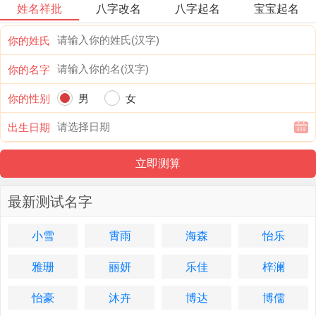
姓名祥批
八字改名
八字起名
宝宝起名
你的姓氏
你的名字
你的性别
男
女
出生日期
最新测试名字
小雪
霄雨
海森
怡乐
雅珊
丽妍
乐佳
梓澜
怡豪
沐卉
博达
博儒