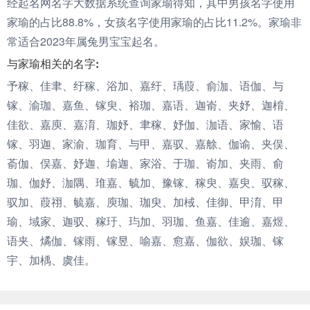
经起名网名字大数据系统查询家瑜得知，其中男孩名字使用
家瑜的占比88.8%，女孩名字使用家瑜的占比11.2%。家瑜非
常适合2023年属兔男宝宝起名。
与家瑜相关的名字:
予稼、佳聿、纡稼、浴加、嘉纡、瑀葭、俞泇、语伽、与
镓、渝珈、嘉鱼、镓臾、裕珈、嘉语、迦嵛、夹妤、迦棛、
佳欲、嘉庾、嘉淯、珈妤、聿稼、妤伽、泇语、家愉、语
镓、羽迦、家渝、珈育、与甲、嘉驭、嘉艅、伽谕、夹俣、
萮伽、俣嘉、妤迦、堬迦、家浴、于珈、嵛加、夹雨、俞
珈、伽妤、泇隅、琟嘉、毓加、豫镓、稼臾、嘉臾、驭稼、
驭加、葭祤、毓嘉、庾珈、珈臾、加棫、佳御、甲淯、甲
瑜、域家、迦驭、稼玗、玙加、羽珈、鱼嘉、佳逾、嘉煜、
语夹、燏伽、镓雨、镓昱、喻嘉、愈嘉、伽欲、娱珈、镓
宇、加楀、虞佳。