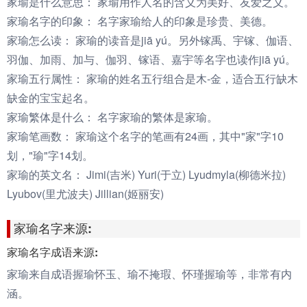
家瑜是什么意思：
家瑜用作人名的含义为美好、友爱之义。
家瑜名字的印象：
名字家瑜给人的印象是珍贵、美德。
家瑜怎么读：
家瑜的读音是jiā yú。另外镓禹、宇镓、伽语、
羽伽、加雨、加与、伽羽、镓语、嘉宇等名字也读作jiā yú。
家瑜五行属性：
家瑜的姓名五行组合是木-金，适合五行缺木
缺金的宝宝起名。
家瑜繁体是什么：
名字家瑜的繁体是家瑜。
家瑜笔画数：
家瑜这个名字的笔画有24画，其中"家"字10
划，"瑜"字14划。
家瑜的英文名：
Jimi(吉米) Yuri(于立) Lyudmyla(柳德米拉)
Lyubov(里尤波夫) Jillian(姬丽安)
家瑜名字来源:
家瑜名字成语来源:
家瑜来自成语握瑜怀玉、瑜不掩瑕、怀瑾握瑜等，非常有内
涵。