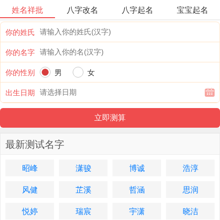
姓名祥批
八字改名
八字起名
宝宝起名
你的姓氏
你的名字
你的性别
男
女
出生日期
最新测试名字
昭峰
潇骏
博诚
浩淳
风健
芷溪
哲涵
思润
悦婷
瑞宸
宇潇
晓洁