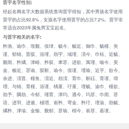
晋宇名字性别:
经起名网名字大数据系统查询晋宇得知，其中男孩名字使用
晋宇的占比92.8%，女孩名字使用晋宇的占比7.2%。晋宇非
常适合2023年属兔男宝宝起名。
与晋宇相关的名字:
矜渔、谕巾、琟觐、俣珒、毓今、毓近、御巾、毓槿、臾
谨、郁锦、晋驭、浴墐、劲宇、域墐、淯今、巾钰、近毓、
觐雨、矜燏、津峪、矜驭、聿荩、进欲、寓瑾、喻今、萸
金、榆近、荩谕、驭靳、谕今、俣谨、墐瑜、近芋、欲今、
余进、淯晋、槿鱼、淯近、劲淯、育巾、靳砡、育谨、堉
瑨、与锦、育槿、浴谨、楀堇、玗堇、墐毓、渝巾、槿欲、
劲予、隅劲、今郁、瑾育、津玙、遇今、玙荩、巾雨、荩
语、进羽、进逾、棫瑨、嵛矜、雩金、矜玗、墐渝、劲毓、
燏矜、津堬、金愉、觐郁、荩瑜、棛今、嵛荩、萮谨。