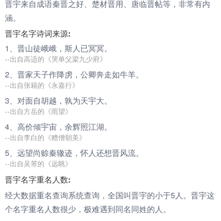
晋宇来自成语秦晋之好、楚材晋用、唐临晋帖等，非常有内
涵。
晋宇名字诗词来源:
1、
晋
山徒峨峨，斯人已冥冥。
--出自高适的《哭单父梁九少府》
2、
晋
家天子作降虏，公卿奔走如牛羊。
--出自张籍的《永嘉行》
3、对面自胡越，孰为天
宇
大。
--出自方岳的《雨望》
4、高价倾
宇
宙，余辉照江湖。
--出自李白的《赠僧朝美》
5、远望尚赊秦辙迹，怀人还想
晋
风流。
--出自吴芾的《远眺》
晋宇名字重名人数:
经大数据重名查询系统查询，全国叫晋宇的小于5人。晋宇这
个名字重名人数很少，极难遇到同名同姓的人。