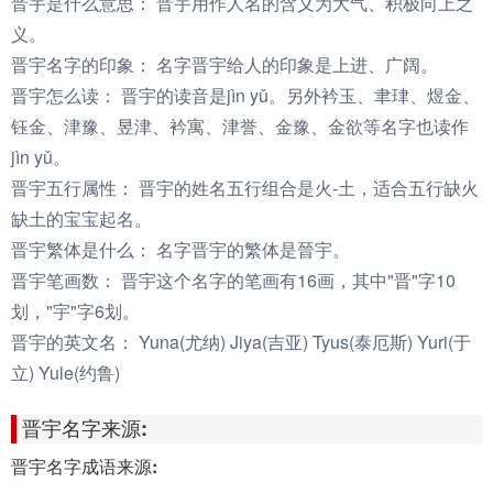
晋宇是什么意思：
晋宇用作人名的含义为大气、积极向上之
义。
晋宇名字的印象：
名字晋宇给人的印象是上进、广阔。
晋宇怎么读：
晋宇的读音是jìn yǔ。另外衿玉、聿珒、煜金、
钰金、津豫、昱津、衿寓、津誉、金豫、金欲等名字也读作
jìn yǔ。
晋宇五行属性：
晋宇的姓名五行组合是火-土，适合五行缺火
缺土的宝宝起名。
晋宇繁体是什么：
名字晋宇的繁体是晉宇。
晋宇笔画数：
晋宇这个名字的笔画有16画，其中"晋"字10
划，"宇"字6划。
晋宇的英文名：
Yuna(尤纳) Jiya(吉亚) Tyus(泰厄斯) Yuri(于
立) Yule(约鲁)
晋宇名字来源:
晋宇名字成语来源: