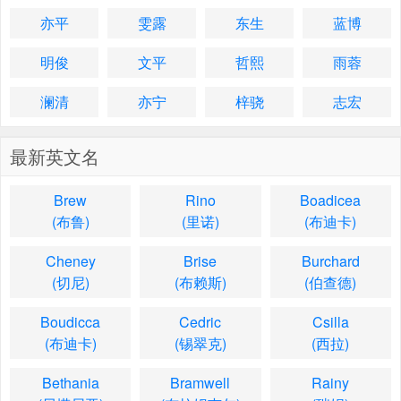
亦平
雯露
东生
蓝博
明俊
文平
哲熙
雨蓉
澜清
亦宁
梓骁
志宏
最新英文名
Brew
Rino
Boadicea
(布鲁)
(里诺)
(布迪卡)
Cheney
Brise
Burchard
(切尼)
(布赖斯)
(伯查德)
Boudicca
Cedric
Csilla
(布迪卡)
(锡翠克)
(西拉)
Bethania
Bramwell
Rainy