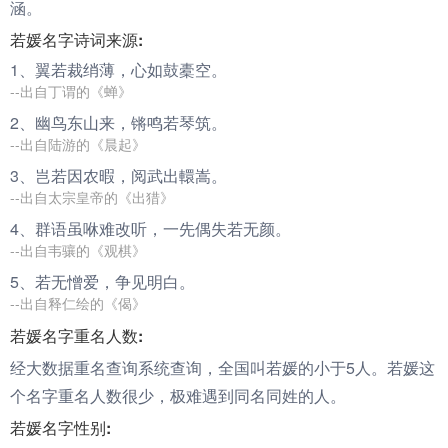
涵。
若媛名字诗词来源:
1、翼
若
裁绡薄，心如鼓橐空。
--出自丁谓的《蝉》
2、幽鸟东山来，锵鸣
若
琴筑。
--出自陆游的《晨起》
3、岂
若
因农暇，阅武出轘嵩。
--出自太宗皇帝的《出猎》
4、群语虽咻难改听，一先偶失
若
无颜。
--出自韦骧的《观棋》
5、
若
无憎爱，争见明白。
--出自释仁绘的《偈》
若媛名字重名人数:
经大数据重名查询系统查询，全国叫若媛的小于5人。若媛这
个名字重名人数很少，极难遇到同名同姓的人。
若媛名字性别: