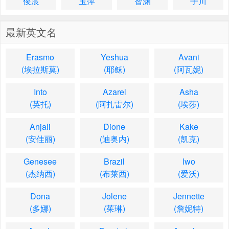
俊宸
玉萍
智渊
子川
最新英文名
Erasmo
Yeshua
Avani
(埃拉斯莫)
(耶稣)
(阿瓦妮)
Into
Azarel
Asha
(英托)
(阿扎雷尔)
(埃莎)
Anjali
Dione
Kake
(安佳丽)
(迪奥内)
(凯克)
Genesee
Brazil
Iwo
(杰纳西)
(布莱西)
(爱沃)
Dona
Jolene
Jennette
(多娜)
(茱琳)
(詹妮特)