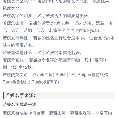
若媛是什么意思：
若媛用作人名的含义为气质、姿态优美、
风度之义。
若媛名字的印象：
名字若媛给人的印象是美丽。
若媛怎么读：
若媛的读音是ruò yuàn。另外源若、沅若、若
元、偌元、若塬、若园、若缘等名字也读作ruò yuàn。
若媛五行属性：
若媛的姓名五行组合是木-火，适合五行缺木
缺火的宝宝起名。
若媛繁体是什么：
名字若媛的繁体是若媛。
若媛笔画数：
若媛这个名字的笔画有23画，其中"若"字11
划，"媛"字12划。
若媛的英文名：
Gyuri(久里) Ruthi(吕蒂) Rutger(鲁特格尔)
Rudell(鲁德尔) Ruriko(猨璃子)
若媛名字来源:
若媛名字成语来源:
若媛来自成语神情自若、邈若山河、弃若敝屣等，非常有内