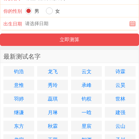
你的性别
男
女
出生日期
最新测试名字
钧浩
龙飞
云文
诗霖
意惟
秀玲
承峰
云昊
羽婷
蕊琪
钧权
世林
继谦
月琳
一晗
建强
东方
秋霖
昱宸
云山