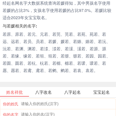
经起名网名字大数据系统查询若媛得知，其中男孩名字使用
若媛的占比3%，女孩名字使用若媛的占比97.0%。若媛比较
适合2023年女宝宝取名。
与若媛相关的名字:
若原、原若、若元、元若、若芫、芫若、若苑、苑若、若
远、远若、若员、员若、若媛、媛若、若嫄、嫄若、若沅、
沅若、若渊、渊若、若渁、渁若、若湲、湲若、若源、源
若、若缘、缘若、若垣、垣若、若塬、塬若、若园、园若、
若圆、圆若、若杬、杬若、若榞、榞若、若瑗、瑗若、若
愿、愿若、若鸢、鸢若、若鹓、鹓若、若袁、袁若。
姓名祥批
八字改名
八字起名
宝宝起名
你的姓氏
你的名字