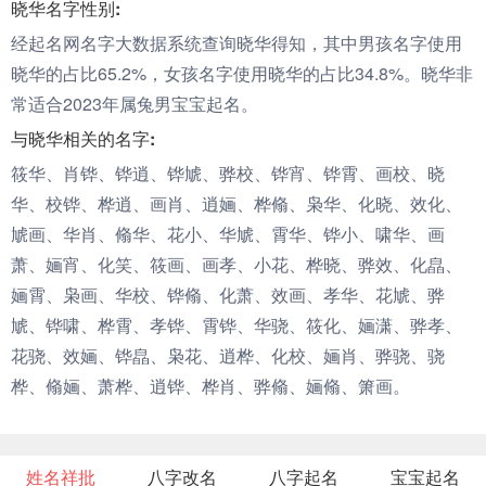
晓华名字性别:
经起名网名字大数据系统查询晓华得知，其中男孩名字使用
晓华的占比65.2%，女孩名字使用晓华的占比34.8%。晓华非
常适合2023年属兔男宝宝起名。
与晓华相关的名字:
筱华、肖铧、铧逍、铧虓、骅校、铧宵、铧霄、画校、晓
华、校铧、桦逍、画肖、逍婳、桦翛、枭华、化晓、效化、
虓画、华肖、翛华、花小、华虓、霄华、铧小、啸华、画
萧、婳宵、化笑、筱画、画孝、小花、桦晓、骅效、化皛、
婳霄、枭画、华校、铧翛、化萧、效画、孝华、花虓、骅
虓、铧啸、桦霄、孝铧、霄铧、华骁、筱化、婳潇、骅孝、
花骁、效婳、铧皛、枭花、逍桦、化校、婳肖、骅骁、骁
桦、翛婳、萧桦、逍铧、桦肖、骅翛、婳翛、箫画。
姓名祥批
八字改名
八字起名
宝宝起名