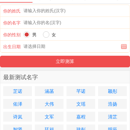
你的姓氏
你的名字
你的性别
男
女
出生日期
最新测试名字
芷诺
涵菡
芊诺
颖彤
佑泽
大伟
文瑶
浩扬
诗岚
文军
嘉程
清芷
智贤
廷福
玮彤
明辰