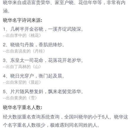
晓华来自成语富贵荣华、家至户晓、花信年华等，非常有内
涵。
晓华名字诗词来源:
1、几树半开金谷
晓
，一溪齐绽武陵深。
--出自李中的《桃花》
2、
晓
镜匀丹脸，香肌挹绛纱。
--出自袁说友的《丹桂》
3、东皇太一司花命，花落花开老岁
华
。
--出自丁高林的《山》
4、
晓
日光穿户，衡门起及晨。
--出自朱翌的《晨起》
5、片片随风整复斜，飘来老鬓觉添
华
。
--出自黄庚的《雪》
晓华名字重名人数:
经大数据重名查询系统查询，全国叫晓华的小于5人。晓华这
个名字重名人数很少，极难遇到同名同姓的人。