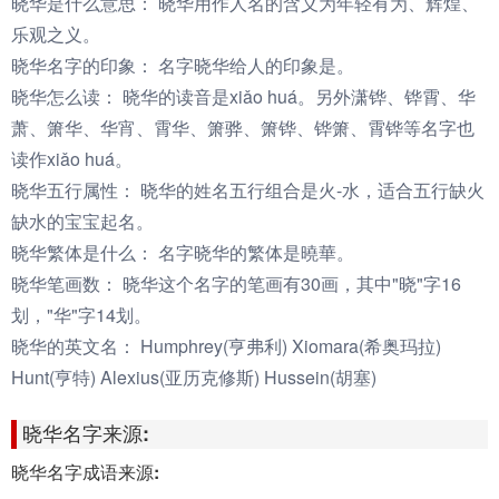
晓华是什么意思：
晓华用作人名的含义为年轻有为、辉煌、
乐观之义。
晓华名字的印象：
名字晓华给人的印象是。
晓华怎么读：
晓华的读音是xiǎo huá。另外潇铧、铧霄、华
萧、箫华、华宵、霄华、箫骅、箫铧、铧箫、霄铧等名字也
读作xiǎo huá。
晓华五行属性：
晓华的姓名五行组合是火-水，适合五行缺火
缺水的宝宝起名。
晓华繁体是什么：
名字晓华的繁体是曉華。
晓华笔画数：
晓华这个名字的笔画有30画，其中"晓"字16
划，"华"字14划。
晓华的英文名：
Humphrey(亨弗利) Xiomara(希奥玛拉)
Hunt(亨特) Alexius(亚历克修斯) Hussein(胡塞)
晓华名字来源:
晓华名字成语来源: