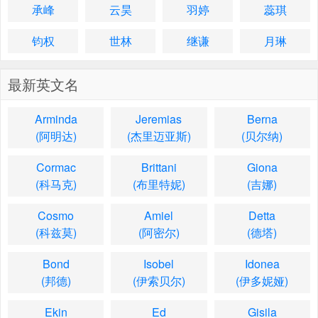
承峰
云昊
羽婷
蕊琪
钧权
世林
继谦
月琳
最新英文名
Arminda
Jeremias
Berna
(阿明达)
(杰里迈亚斯)
(贝尔纳)
Cormac
Brittani
Giona
(科马克)
(布里特妮)
(吉娜)
Cosmo
Amiel
Detta
(科兹莫)
(阿密尔)
(德塔)
Bond
Isobel
Idonea
(邦德)
(伊索贝尔)
(伊多妮娅)
Ekin
Ed
Gisila