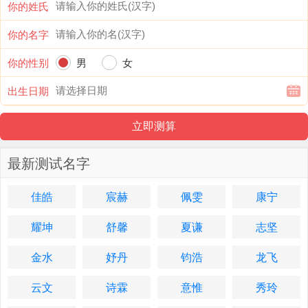
你的姓氏
你的名字
你的性别
男
女
出生日期
最新测试名字
佳皓
宸赫
佩雯
康宁
耀坤
舒馨
夏谦
志坚
金水
妤丹
钧浩
龙飞
云文
诗霖
意惟
秀玲